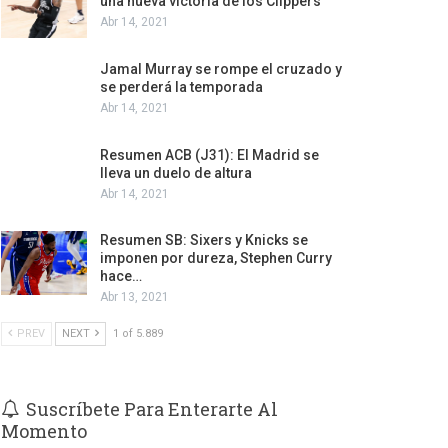
una nueva victoria de los Clippers
Abr 14, 2021
Jamal Murray se rompe el cruzado y
se perderá la temporada
Abr 14, 2021
Resumen ACB (J31): El Madrid se
lleva un duelo de altura
Abr 14, 2021
Resumen SB: Sixers y Knicks se
imponen por dureza, Stephen Curry
hace…
Abr 13, 2021
PREV
NEXT
1 of 5.889
Suscríbete Para Enterarte Al
Momento