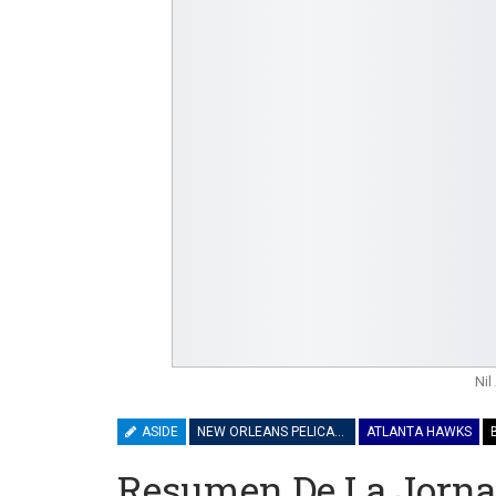
Nil
ASIDE
NEW ORLEANS PELICANS
ATLANTA HAWKS
Resumen De La Jorna