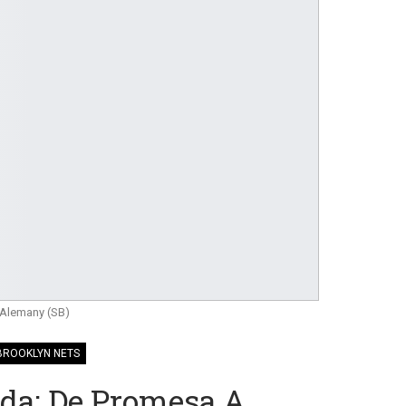
 Alemany (SB)
BROOKLYN NETS
da: De Promesa A