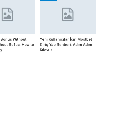
 Bonus Without
Yeni Kullanıcılar İçin Mostbet
thout Rofus: How to
Giriş Yap Rehberi: Adım Adım
ly
Kılavuz