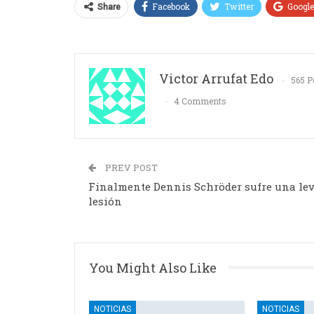
Facebook
Twitter
Googl
Share
Victor Arrufat Edo
565 P
4 Comments
PREV POST
Finalmente Dennis Schröder sufre una le
lesión
You Might Also Like
NOTICIAS
NOTICIAS