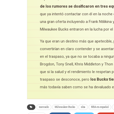
de los rumores se dosificaron en tres eq
que ya intentó contactar con él en la noche
una gran oferta incluyendo a Frank Ntilikina
Milwaukee Bucks entraron en la lucha por el
Ya que eran un destino más que apetecible,
convertirían en claro contender y se asentar
en el traspaso, ya que no se tocaba a ningu
Brogdon, Tony Snell, Khris Middleton y Tho
que si la salud y el rendimiento le respetan 
traspaso se desconoce, pero
los Bucks ti
más todavía saben como se ha devaluado el
mercado
Milwaukee Bucks
nba
NBA en español