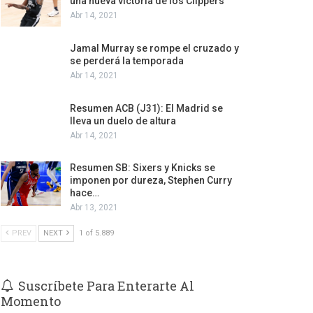
una nueva victoria de los Clippers
Abr 14, 2021
Jamal Murray se rompe el cruzado y
se perderá la temporada
Abr 14, 2021
Resumen ACB (J31): El Madrid se
lleva un duelo de altura
Abr 14, 2021
Resumen SB: Sixers y Knicks se
imponen por dureza, Stephen Curry
hace…
Abr 13, 2021
PREV
NEXT
1 of 5.889
Suscríbete Para Enterarte Al
Momento