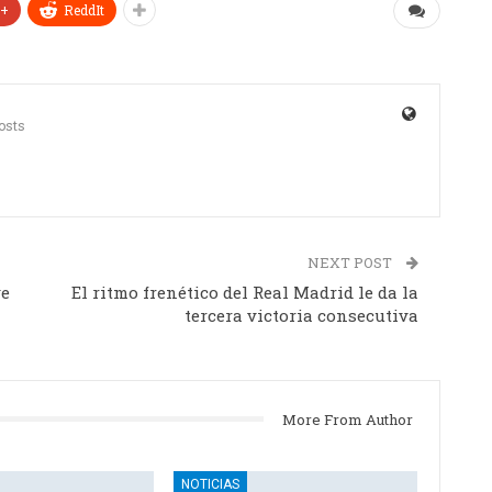
e+
ReddIt
osts
NEXT POST
ve
El ritmo frenético del Real Madrid le da la
tercera victoria consecutiva
More From Author
NOTICIAS