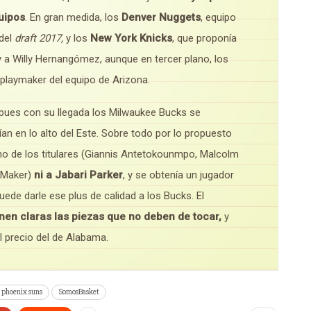
uipos
. En gran medida, los
Denver Nuggets
, equipo
 del
draft 2017,
y los
New York Knicks
, que proponía
 y a Willy Hernangómez, aunque en tercer plano, los
 playmaker del equipo de Arizona.
 pues con su llegada los Milwaukee Bucks se
ían en lo alto del Este. Sobre todo por lo propuesto
no de los titulares (Giannis Antetokounmpo, Malcolm
n Maker)
ni a Jabari Parker
, y se obtenía un jugador
puede darle ese plus de calidad a los Bucks. El
enen claras las piezas que no deben de tocar,
y
 precio del de Alabama.
phoenix suns
SomosBasket