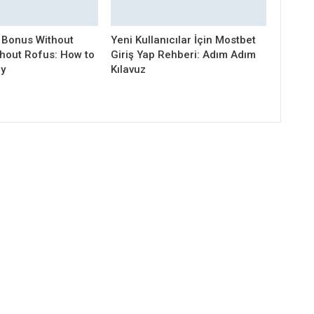
 Bonus Without
Yeni Kullanıcılar İçin Mostbet
thout Rofus: How to
Giriş Yap Rehberi: Adım Adım
ly
Kılavuz