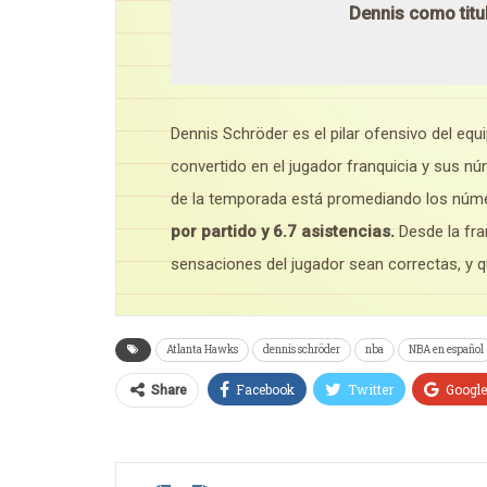
Dennis como titul
Dennis Schröder es el pilar ofensivo del eq
convertido en el jugador franquicia y sus n
de la temporada está promediando los núme
por partido y 6.7 asistencias.
Desde la fra
sensaciones del jugador sean correctas, y qu
Atlanta Hawks
dennis schröder
nba
NBA en español
Facebook
Twitter
Googl
Share