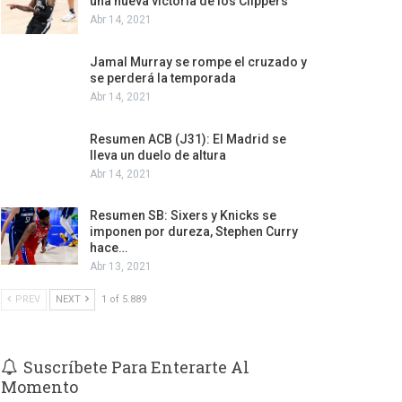
una nueva victoria de los Clippers
Abr 14, 2021
Jamal Murray se rompe el cruzado y
se perderá la temporada
Abr 14, 2021
Resumen ACB (J31): El Madrid se
lleva un duelo de altura
Abr 14, 2021
Resumen SB: Sixers y Knicks se
imponen por dureza, Stephen Curry
hace…
Abr 13, 2021
PREV
NEXT
1 of 5.889
Suscríbete Para Enterarte Al
Momento