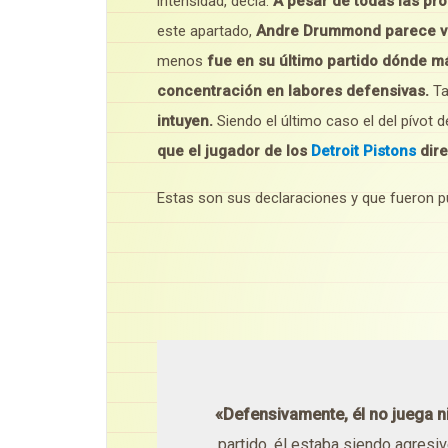
intensidad, decía.
A pesar de todas las pr
este apartado,
Andre Drummond parece vol
menos
fue en su último partido dónde m
concentración en labores defensivas.
Ta
intuyen.
Siendo el último caso el del pívot d
que el jugador de los
Detroit Pistons
dire
Estas son sus declaraciones y que fueron pu
«Defensivamente, él no juega 
partido, él estaba siendo agres