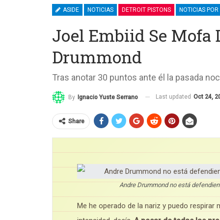
ASIDE
NOTICIAS
DETROIT PISTONS
NOTICIAS POR
Joel Embiid Se Mofa 
Drummond
Tras anotar 30 puntos ante él la pasada no
Last updated
Oct 24, 2
By
Ignacio Yuste Serrano
Share
Andre Drummond no está defendiendo
Me he operado de la nariz y puedo respirar 