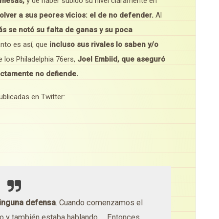
omesas,
y de haber subido su nivel claramente en
ver a sus peores vicios: el de no defender.
Al
ás se notó su falta de ganas y su poca
nto es así, que
incluso sus rivales lo saben y/o
e los Philadelphia 76ers,
Joel Embiid, que aseguró
ctamente no defiende.
blicadas en Twitter:
ninguna defensa
. Cuando comenzamos el
ivo y también estaba hablando … Entonces,