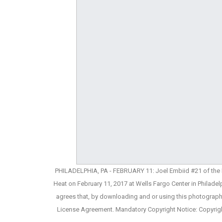
PHILADELPHIA, PA - FEBRUARY 11: Joel Embiid #21 of the P
Heat on February 11, 2017 at Wells Fargo Center in Philad
agrees that, by downloading and or using this photograph,
License Agreement. Mandatory Copyright Notice: Copyrig