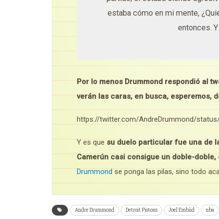
estaba cómo en mi mente, ¿Quier
entonces. Y
Por lo menos Drummond respondió al twe
verán las caras, en busca, esperemos, d
https://twitter.com/AndreDrummond/statu
Y es que
su duelo particular fue una de 
Camerún casi consigue un doble-doble, 
Drummond
se ponga las pilas, sino todo ac
Andre Drummond
Detroit Pistons
Joel Embiid
nba