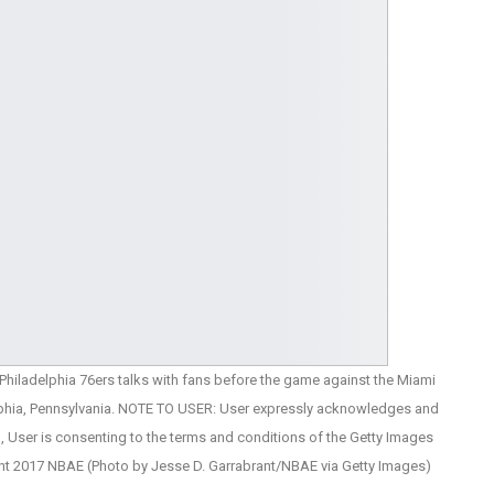
hiladelphia 76ers talks with fans before the game against the Miami
elphia, Pennsylvania. NOTE TO USER: User expressly acknowledges and
 User is consenting to the terms and conditions of the Getty Images
ht 2017 NBAE (Photo by Jesse D. Garrabrant/NBAE via Getty Images)