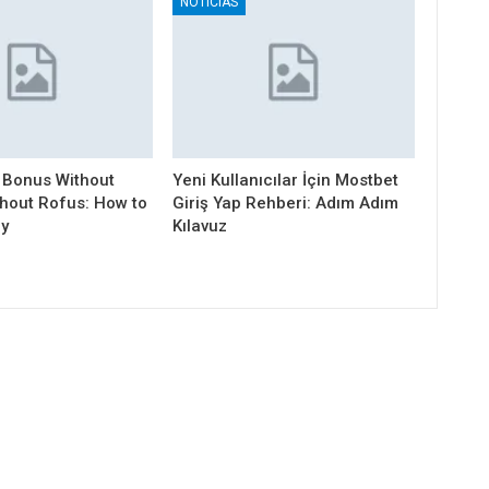
NOTICIAS
 Bonus Without
Yeni Kullanıcılar İçin Mostbet
thout Rofus: How to
Giriş Yap Rehberi: Adım Adım
ly
Kılavuz