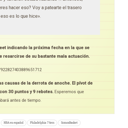
es hacer eso? Voy a patearte el trasero
 eso es lo que hice».
et indicando la próxima fecha en la que se
e resarcirse de su bastante mala actuación.
s/922827403889651712
las causas de la derrota de anoche.
El pívot de
con 30 puntos y 9 rebotes.
Esperemos que
abará antes de tiempo.
NBA en español
Philadelphia 76ers
SomosBasket