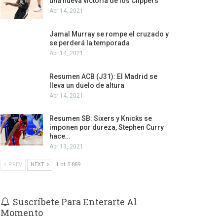
una nueva victoria de los Clippers
Abr 14, 2021
Jamal Murray se rompe el cruzado y
se perderá la temporada
Abr 14, 2021
Resumen ACB (J31): El Madrid se
lleva un duelo de altura
Abr 14, 2021
Resumen SB: Sixers y Knicks se
imponen por dureza, Stephen Curry
hace…
Abr 13, 2021
PREV
NEXT
1 of 5.889
Suscríbete Para Enterarte Al
Momento