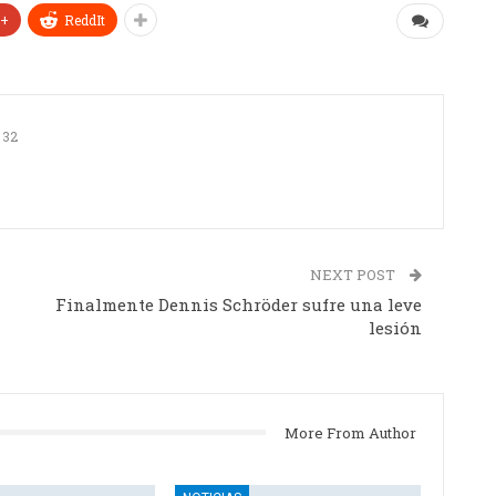
e+
ReddIt
32
NEXT POST
Finalmente Dennis Schröder sufre una leve
lesión
More From Author