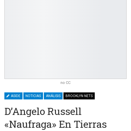
no CC
ASIDE
NOTICIAS
ANÁLISIS
BROOKLYN NETS
D’Angelo Russell
«naufraga» En Tierras