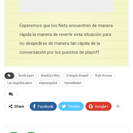
Esperemos que los Nets encuentren de manera
rápida la manera de revertir esta situación para
no despedirse de manera tan rápida de la
conversación por los puestos de playoff.
brook lopez
Brooklyn Nets
D'Angelo Russell
Kyle Kuzma
Los AngelesLakers
nbaenespañol
SomosBasket
Facebook
Twitter
Google+
Share