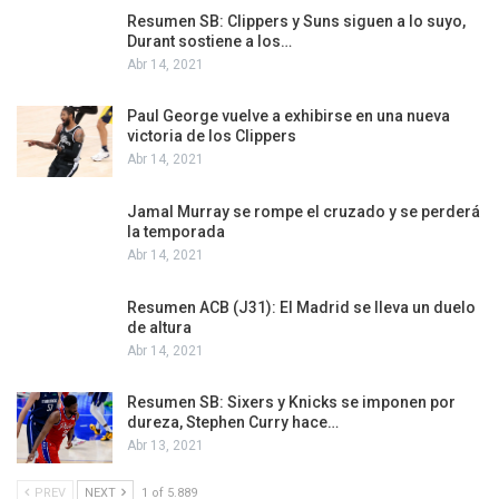
Resumen SB: Clippers y Suns siguen a lo suyo,
Durant sostiene a los…
Abr 14, 2021
Paul George vuelve a exhibirse en una nueva
victoria de los Clippers
Abr 14, 2021
Jamal Murray se rompe el cruzado y se perderá
la temporada
Abr 14, 2021
Resumen ACB (J31): El Madrid se lleva un duelo
de altura
Abr 14, 2021
Resumen SB: Sixers y Knicks se imponen por
dureza, Stephen Curry hace…
Abr 13, 2021
PREV
NEXT
1 of 5.889