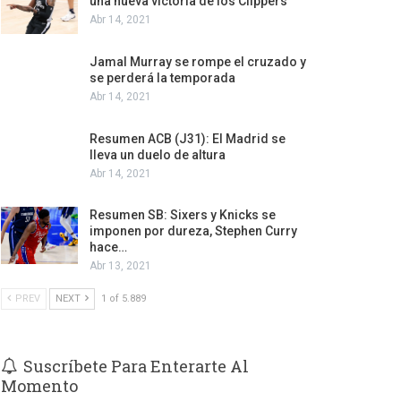
una nueva victoria de los Clippers
Abr 14, 2021
Jamal Murray se rompe el cruzado y
se perderá la temporada
Abr 14, 2021
Resumen ACB (J31): El Madrid se
lleva un duelo de altura
Abr 14, 2021
Resumen SB: Sixers y Knicks se
imponen por dureza, Stephen Curry
hace…
Abr 13, 2021
PREV
NEXT
1 of 5.889
Suscríbete Para Enterarte Al
Momento