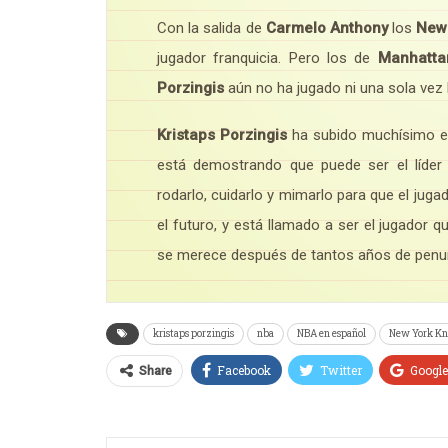
Con la salida de
Carmelo Anthony
los
New 
jugador franquicia. Pero los de
Manhatta
Porzingis
aún no ha jugado ni una sola vez
Kristaps Porzingis
ha subido muchísimo el 
está demostrando que puede ser el líder 
rodarlo, cuidarlo y mimarlo para que el juga
el futuro, y está llamado a ser el jugador q
se merece después de tantos años de penur
kristaps porzingis
nba
NBA en español
New York Kn
Facebook
Twitter
Googl
Share