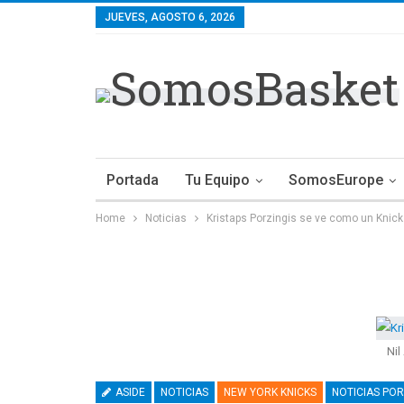
JUEVES, AGOSTO 6, 2026
Portada
Tu Equipo
SomosEurope
Home
Noticias
Kristaps Porzingis se ve como un Knic
Nil
ASIDE
NOTICIAS
NEW YORK KNICKS
NOTICIAS POR