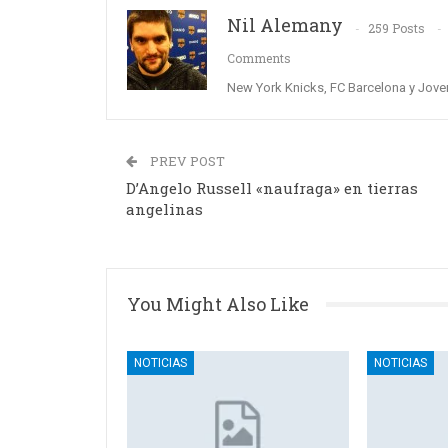
Nil Alemany
259 Posts
Comments
New York Knicks, FC Barcelona y Jove
PREV POST
D’Angelo Russell «naufraga» en tierras
angelinas
You Might Also Like
NOTICIAS
NOTICIAS