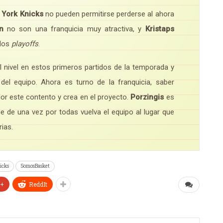
York Knicks
no pueden permitirse perderse al ahora
n
no son una franquicia muy atractiva, y
Kristaps
 los
playoffs
.
nivel en estos primeros partidos de la temporada y
del equipo. Ahora es turno de la franquicia, saber
dor este contento y crea en el proyecto.
Porzingis
es
ue de una vez por todas vuelva el equipo al lugar que
ias.
icks
SomosBasket
e+
ReddIt