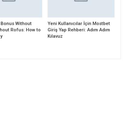
 Bonus Without
Yeni Kullanıcılar İçin Mostbet
thout Rofus: How to
Giriş Yap Rehberi: Adım Adım
ly
Kılavuz