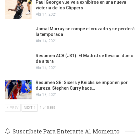
Paul George vuelve a exhibirse en una nueva
victoria de los Clippers
Abr 14, 2021
Jamal Murray se rompe el cruzado y se perderá
la temporada
Abr 14, 2021
Resumen ACB (J31): El Madrid se lleva un duelo
de altura
Abr 14, 2021
Resumen SB: Sixers y Knicks se imponen por
dureza, Stephen Curry hace…
Abr 13, 2021
PREV
NEXT
1 of 5.889
Suscríbete Para Enterarte Al Momento