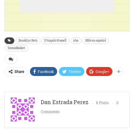
Brooklyn Nets
D'Angelo Russell
nba
NBA en español
SomosBasket
Facebook
Twitter
Google+
Share
Dan Estrada Perez
8 Posts
0
Comments