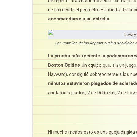
De repente, tras estar moviendo bien la pel
de tiro desde el perímetro y a media distanc
encomendarse a su estrella
.
Las estrellas de los Raptors suelen decidir los
La prueba más reciente la podemos encon
Boston Celtics
. Un equipo que, sin un juego 
Hayward), consiguió sobreponerse a los nu
minutos estuvieron plagados de aclarad
anotaron 6 puntos, 2 de DeRozan, 2 de Lowry 
Ni mucho menos esto es una queja dirigida 