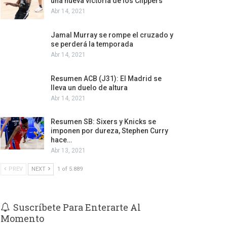
una nueva victoria de los Clippers
Abr 14, 2021
Jamal Murray se rompe el cruzado y
se perderá la temporada
Abr 14, 2021
Resumen ACB (J31): El Madrid se
lleva un duelo de altura
Abr 14, 2021
Resumen SB: Sixers y Knicks se
imponen por dureza, Stephen Curry
hace…
Abr 13, 2021
PREV
NEXT
1 of 5.889
Suscríbete Para Enterarte Al
Momento