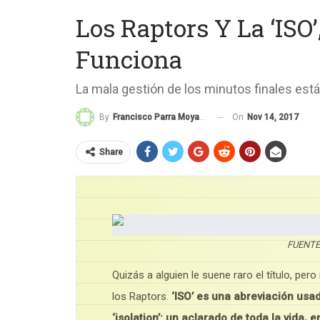
Los Raptors Y La ‘ISO
Funciona
La mala gestión de los minutos finales está 
On
Nov 14, 2017
By
Francisco Parra Moyano
Share
FUENTE:
Quizás a alguien le suene raro el título, per
los Raptors.
‘ISO’ es una abreviación usa
‘isolation’: un aclarado de toda la vida, 