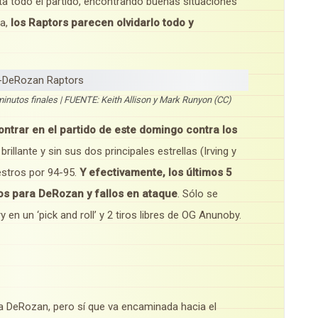
ota todo el partido, encontrando buenas situaciones
ia,
los Raptors parecen olvidarlo todo y
 minutos finales | FUENTE: Keith Allison y Mark Runyon (CC)
trar en el partido de este domingo contra los
brillante y sin sus dos principales estrellas (Irving y
estros por 94-95.
Y efectivamente, los últimos 5
os para DeRozan y fallos en ataque
. Sólo se
en un ‘pick and roll’ y 2 tiros libres de OG Anunoby.
a DeRozan, pero sí que va encaminada hacia el