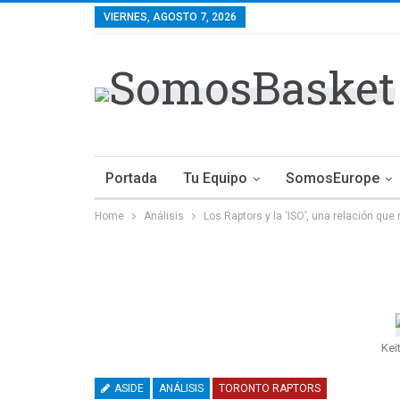
VIERNES, AGOSTO 7, 2026
Portada
Tu Equipo
SomosEurope
Home
Análisis
Los Raptors y la ‘ISO’, una relación que
Kei
ASIDE
ANÁLISIS
TORONTO RAPTORS