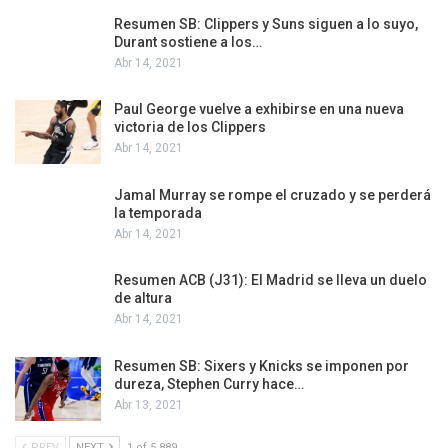
Resumen SB: Clippers y Suns siguen a lo suyo,
Durant sostiene a los…
Abr 14, 2021
Paul George vuelve a exhibirse en una nueva
victoria de los Clippers
Abr 14, 2021
Jamal Murray se rompe el cruzado y se perderá
la temporada
Abr 14, 2021
Resumen ACB (J31): El Madrid se lleva un duelo
de altura
Abr 14, 2021
Resumen SB: Sixers y Knicks se imponen por
dureza, Stephen Curry hace…
Abr 13, 2021
PREV
NEXT
1 of 5.889