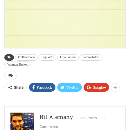
FC Barcelona
Liga ACB
Liga Endesa
SomosBasket
Valencia Basket
Facebook
Twitter
Google+
Share
Nil Alemany
259 Posts
1
Comments