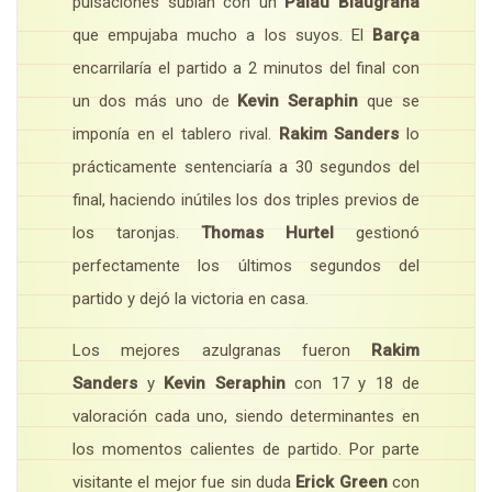
pulsaciones subían con un
Palau Blaugrana
que empujaba mucho a los suyos. El
Barça
encarrilaría el partido a 2 minutos del final con
un dos más uno de
Kevin Seraphin
que se
imponía en el tablero rival.
Rakim Sanders
lo
prácticamente sentenciaría a 30 segundos del
final, haciendo inútiles los dos triples previos de
los taronjas.
Thomas Hurtel
gestionó
perfectamente los últimos segundos del
partido y dejó la victoria en casa.
Los mejores azulgranas fueron
Rakim
Sanders
y
Kevin Seraphin
con 17 y 18 de
valoración cada uno, siendo determinantes en
los momentos calientes de partido. Por parte
visitante el mejor fue sin duda
Erick Green
con