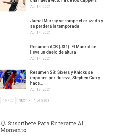
una nueva victoria de los Clippers
Abr 14, 2021
Jamal Murray se rompe el cruzado y
se perderá la temporada
Abr 14, 2021
Resumen ACB (J31): El Madrid se
lleva un duelo de altura
Abr 14, 2021
Resumen SB: Sixers y Knicks se
imponen por dureza, Stephen Curry
hace…
Abr 13, 2021
PREV
NEXT
1 of 5.889
Suscríbete Para Enterarte Al
Momento