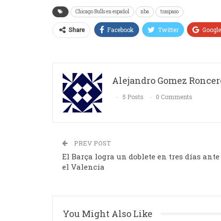
Chicago Bulls en español
nba
traspaso
Facebook
Twitter
Googl
Share
Alejandro Gomez Roncer
5 Posts
0 Comments
PREV POST
El Barça logra un doblete en tres días ante
el Valencia
You Might Also Like