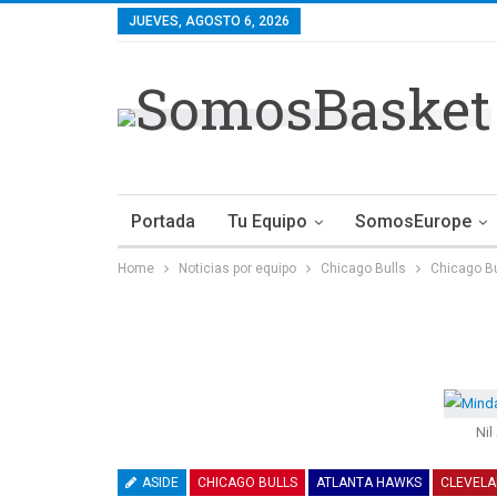
JUEVES, AGOSTO 6, 2026
Portada
Tu Equipo
SomosEurope
Home
Noticias por equipo
Chicago Bulls
Chicago B
Nil
ASIDE
CHICAGO BULLS
ATLANTA HAWKS
CLEVELA