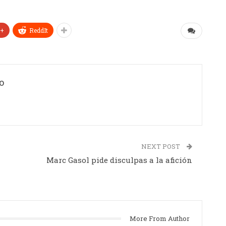
e+
ReddIt
o
NEXT POST
Marc Gasol pide disculpas a la afición
More From Author