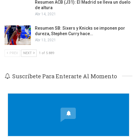
Resumen ACB (J31): El Madrid se lleva un duelo
de altura
Abr 14, 2021
Resumen SB: Sixers y Knicks se imponen por
dureza, Stephen Curry hace…
Abr 13, 2021
PREV
NEXT
1 of 5.889
Suscríbete Para Enterarte Al Momento