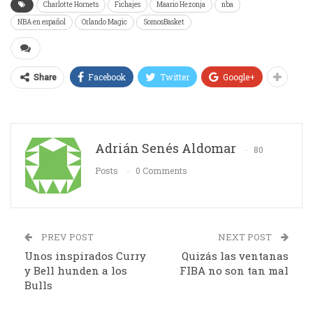
Charlotte Hornets
Fichajes
Maario Hezonja
nba
NBA en español
Orlando Magic
SomosBasket
Facebook
Twitter
Google+
Share
Adrián Senés Aldomar
80
Posts
0 Comments
PREV POST
NEXT POST
Unos inspirados Curry
Quizás las ventanas
y Bell hunden a los
FIBA no son tan mal
Bulls