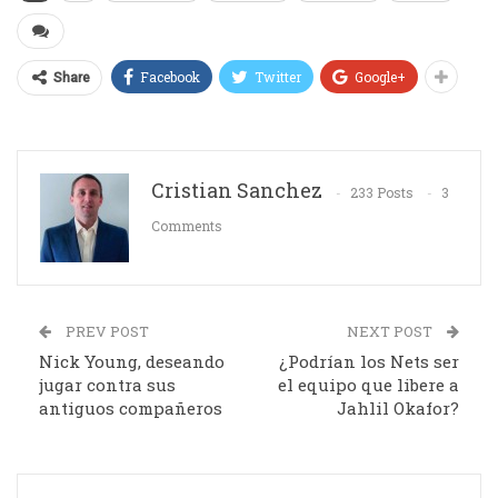
Facebook
Twitter
Google+
Share
Cristian Sanchez
233 Posts
3
Comments
PREV POST
NEXT POST
Nick Young, deseando
¿Podrían los Nets ser
jugar contra sus
el equipo que libere a
antiguos compañeros
Jahlil Okafor?