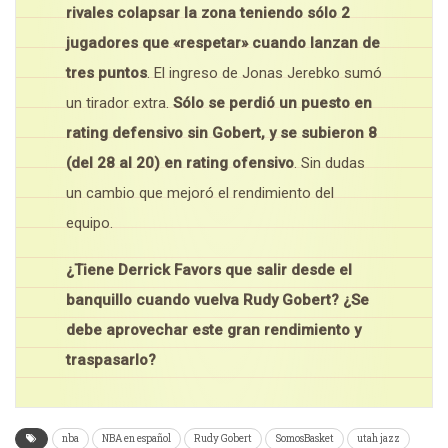
rivales colapsar la zona teniendo sólo 2
jugadores que «respetar» cuando lanzan de
tres puntos
. El ingreso de Jonas Jerebko sumó
un tirador extra.
Sólo se perdió un puesto en
rating defensivo sin Gobert, y se subieron 8
(del 28 al 20) en rating ofensivo
. Sin dudas
un cambio que mejoró el rendimiento del
equipo.
¿Tiene Derrick Favors que salir desde el
banquillo cuando vuelva Rudy Gobert? ¿Se
debe aprovechar este gran rendimiento y
traspasarlo?
nba
NBA en español
Rudy Gobert
SomosBasket
utah jazz