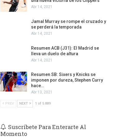
una nueva victoria de los Clippers
Abr 14, 2021
Jamal Murray se rompe el cruzado y
se perderá la temporada
Abr 14, 2021
Resumen ACB (J31): El Madrid se
lleva un duelo de altura
Abr 14, 2021
Resumen SB: Sixers y Knicks se
imponen por dureza, Stephen Curry
hace…
Abr 13, 2021
PREV
NEXT
1 of 5.889
Suscríbete Para Enterarte Al
Momento