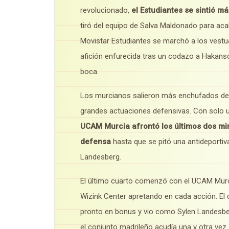
revolucionado,
el Estudiantes se sintió m
tiró del equipo de Salva Maldonado para ac
Movistar Estudiantes se marchó a los vestu
afición enfurecida tras un codazo a Hakanso
boca.
Los murcianos salieron más enchufados de l
grandes actuaciones defensivas. Con solo un 
UCAM Murcia afrontó los últimos dos m
defensa
hasta que se pitó una antideporti
Landesberg.
El último cuarto comenzó con el UCAM Murci
Wizink Center apretando en cada acción. El
pronto en bonus y vio como Sylen Landesber
el conjunto madrileño acudía una y otra vez a 