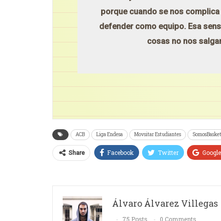
porque cuando se nos complica el
defender como equipo. Esa sensac
cosas no nos salga
ACB
Liga Endesa
Movsitar Estudiantes
SomosBaske
Facebook
Twitter
Googl
Share
Álvaro Álvarez Villegas
75 Posts
0 Comments