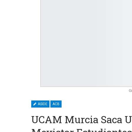
G
ASIDE
ACB
UCAM Murcia Saca Un