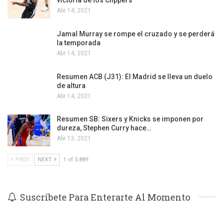
victoria de los Clippers
Abr 14, 2021
Jamal Murray se rompe el cruzado y se perderá
la temporada
Abr 14, 2021
Resumen ACB (J31): El Madrid se lleva un duelo
de altura
Abr 14, 2021
Resumen SB: Sixers y Knicks se imponen por
dureza, Stephen Curry hace…
Abr 13, 2021
PREV
NEXT
1 of 5.889
Suscríbete Para Enterarte Al Momento