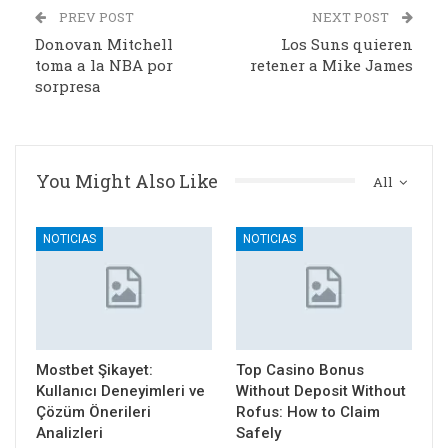
PREV POST
NEXT POST
Donovan Mitchell
Los Suns quieren
toma a la NBA por
retener a Mike James
sorpresa
You Might Also Like
All
NOTICIAS
NOTICIAS
Mostbet Şikayet:
Top Casino Bonus
Kullanıcı Deneyimleri ve
Without Deposit Without
Çözüm Önerileri
Rofus: How to Claim
Analizleri
Safely