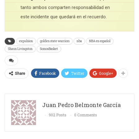
tanto ambos comparten responsabilidad en
este incidente que quedará en el recuerdo.
expulsion
golden state warriors
nba
NBA en español
Shaun Livingston
SomosBasket
Facebook
Twitter
Google+
Share
Juan Pedro Belmonte García
902 Posts
0 Comments