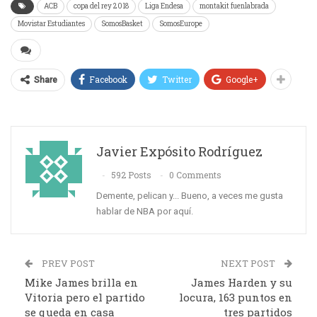
ACB
copa del rey 2018
Liga Endesa
montakit fuenlabrada
Movistar Estudiantes
SomosBasket
SomosEurope
Facebook
Twitter
Google+
Share
Javier Expósito Rodríguez
592 Posts
0 Comments
Demente, pelican y... Bueno, a veces me gusta
hablar de NBA por aquí.
PREV POST
NEXT POST
Mike James brilla en
James Harden y su
Vitoria pero el partido
locura, 163 puntos en
se queda en casa
tres partidos