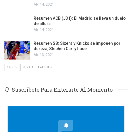
Abr 14, 2021
Resumen ACB (J31): El Madrid se lleva un duelo
de altura
Abr 14, 2021
Resumen SB: Sixers y Knicks se imponen por
dureza, Stephen Curry hace…
Abr 13, 2021
PREV
NEXT
1 of 5.889
Suscríbete Para Enterarte Al Momento