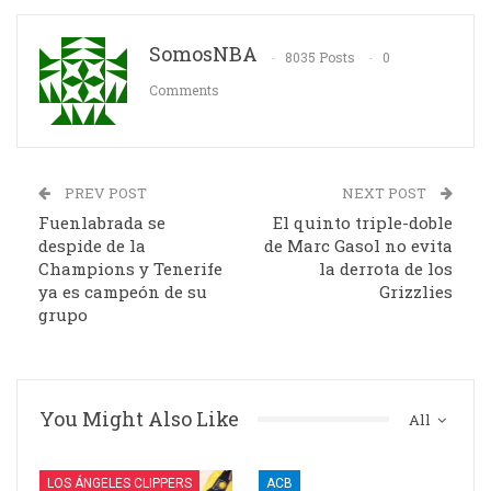
SomosNBA
8035 Posts
0
Comments
PREV POST
NEXT POST
Fuenlabrada se
El quinto triple-doble
despide de la
de Marc Gasol no evita
Champions y Tenerife
la derrota de los
ya es campeón de su
Grizzlies
grupo
You Might Also Like
All
LOS ÁNGELES CLIPPERS
ACB