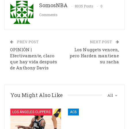
SomosNBA
8035 Posts
0
Comments
PREV POST
NEXT POST
OPINIÓN |
Los Nuggets vencen,
Efectivamente, claro
pero Harden mantiene
que hay vida después
su racha
de Anthony Davis
You Might Also Like
All
LOS ÁNGELES CLIPPERS
ACB