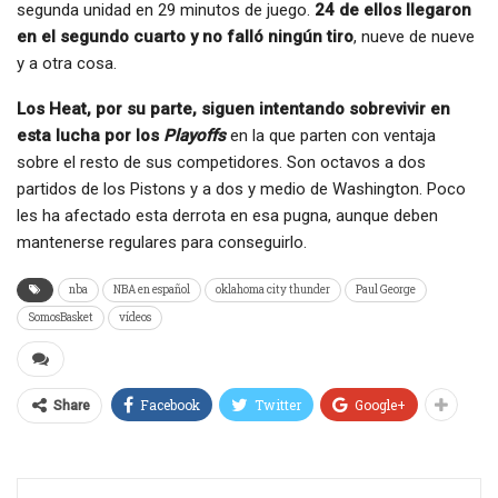
segunda unidad en 29 minutos de juego.
24 de ellos llegaron
en el segundo cuarto y no falló ningún tiro
, nueve de nueve
y a otra cosa.
Los Heat, por su parte, siguen intentando sobrevivir en
esta lucha por los
Playoffs
en la que parten con ventaja
sobre el resto de sus competidores. Son octavos a dos
partidos de los Pistons y a dos y medio de Washington. Poco
les ha afectado esta derrota en esa pugna, aunque deben
mantenerse regulares para conseguirlo.
nba
NBA en español
oklahoma city thunder
Paul George
SomosBasket
vídeos
Facebook
Twitter
Google+
Share