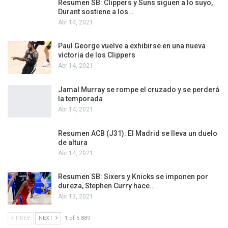
Resumen SB: Clippers y Suns siguen a lo suyo,
Durant sostiene a los…
Abr 14, 2021
Paul George vuelve a exhibirse en una nueva
victoria de los Clippers
Abr 14, 2021
Jamal Murray se rompe el cruzado y se perderá
la temporada
Abr 14, 2021
Resumen ACB (J31): El Madrid se lleva un duelo
de altura
Abr 14, 2021
Resumen SB: Sixers y Knicks se imponen por
dureza, Stephen Curry hace…
Abr 13, 2021
PREV
NEXT
1 of 5.889