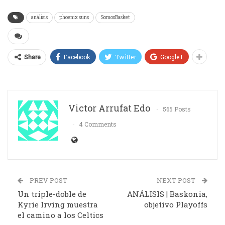
análisis
phoenix suns
SomosBasket
Facebook
Twitter
Google+
Share
Victor Arrufat Edo
565 Posts
4 Comments
PREV POST
NEXT POST
Un triple-doble de
ANÁLISIS | Baskonia,
Kyrie Irving muestra
objetivo Playoffs
el camino a los Celtics