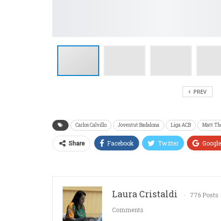
PREV
Carlos Calvillo
Joventut Badalona
Liga ACB
Matt T
Facebook
Twitter
Googl
Share
Laura Cristaldi
776 Posts
Comments