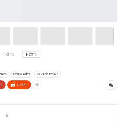
NEXT
1
of
16
homas
SomosBasket
Valencia Basket
e+
ReddIt
8