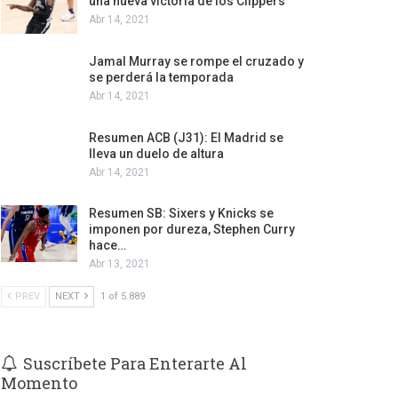
una nueva victoria de los Clippers
Abr 14, 2021
Jamal Murray se rompe el cruzado y
se perderá la temporada
Abr 14, 2021
Resumen ACB (J31): El Madrid se
lleva un duelo de altura
Abr 14, 2021
Resumen SB: Sixers y Knicks se
imponen por dureza, Stephen Curry
hace…
Abr 13, 2021
PREV
NEXT
1 of 5.889
Suscríbete Para Enterarte Al
Momento