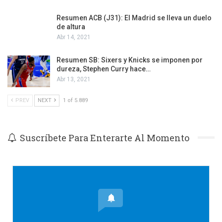
Resumen ACB (J31): El Madrid se lleva un duelo
de altura
Abr 14, 2021
Resumen SB: Sixers y Knicks se imponen por
dureza, Stephen Curry hace…
Abr 13, 2021
PREV
NEXT
1 of 5.889
Suscríbete Para Enterarte Al Momento