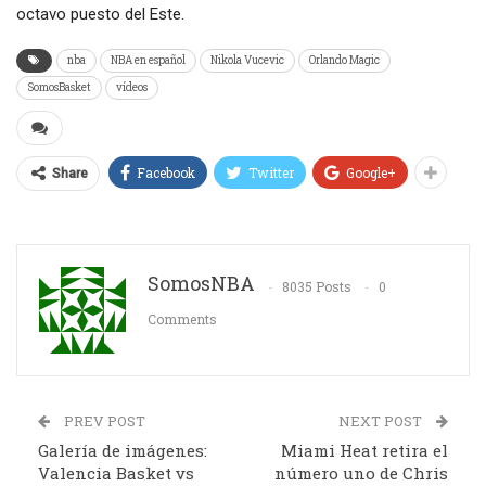
octavo puesto del Este.
nba
NBA en español
Nikola Vucevic
Orlando Magic
SomosBasket
vídeos
Facebook
Twitter
Google+
Share
SomosNBA
8035 Posts
0
Comments
PREV POST
NEXT POST
Galería de imágenes:
Miami Heat retira el
Valencia Basket vs
número uno de Chris