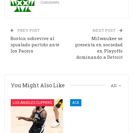
Comments
PREV POST
NEXT POST
Boston sobrevive al
Milwaukee se
igualado partido ante
presenta en sociedad
los Pacers
en Playoffs
dominando a Detroit
You Might Also Like
All
LOS ÁNGELES CLIPPERS
ACB