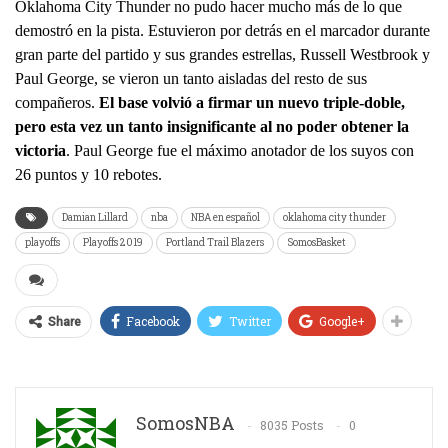
Oklahoma City Thunder no pudo hacer mucho más de lo que 
demostró en la pista. Estuvieron por detrás en el marcador durante 
gran parte del partido y sus grandes estrellas, Russell Westbrook y 
Paul George, se vieron un tanto aisladas del resto de sus 
compañeros. 
El base volvió a firmar un nuevo triple-doble, 
pero esta vez un tanto insignificante al no poder obtener la 
victoria
. Paul George fue el máximo anotador de los suyos con 
26 puntos y 10 rebotes.
Damian Lillard
nba
NBA en español
oklahoma city thunder
playoffs
Playoffs 2019
Portland Trail Blazers
SomosBasket
Facebook
Twitter
Google+
Share
SomosNBA
8035 Posts
0