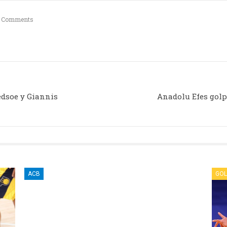
 Comments
edsoe y Giannis
Anadolu Efes golp
ACB