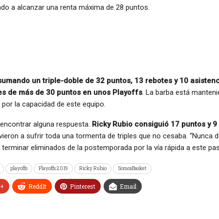
ando a alcanzar una renta máxima de 28 puntos.
sumando un triple-doble de 32 puntos, 13 rebotes y 10 asisten
les de más de 30 puntos en unos Playoffs
. La barba está manten
 por la capacidad de este equipo.
 encontrar alguna respuesta.
Ricky Rubio consiguió 17 puntos y 9
ieron a sufrir toda una tormenta de triples que no cesaba. “Nunca d
terminar eliminados de la postemporada por la vía rápida a este pa
playoffs
Playoffs 2019
Ricky Rubio
SomosBasket
e+
ReddIt
Pinterest
Email