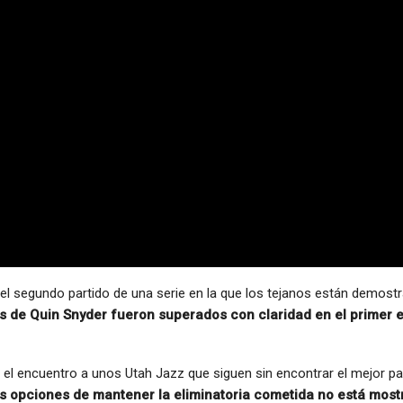
l segundo partido de una serie en la que los tejanos están demostra
 de Quin Snyder fueron superados con claridad en el primer en
l encuentro a unos Utah Jazz que siguen sin encontrar el mejor pap
es opciones de mantener la eliminatoria cometida no está most