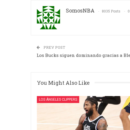
SomosNBA
8035 Posts
0
PREV POST
Los Bucks siguen dominando gracias a Bl
You Might Also Like
LOS ÁNGELES CLIPPERS