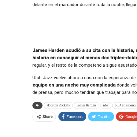
delante en el marcador durante toda la noche, lleg
James Harden acudió a su cita con la historia, 
historia en conseguir al menos dos triples-dob
regular, y el resto de la competencia sigue asustado
Utah Jazz vuelve ahora a casa con la esperanza de
equipo en una noche muy complicada
donde volv
de prensa, pero mucho tendrán que trabajar para no 
Houston Rockets
James Harden
nba
NBA en español
Facebook
Twitter
Googl
Share