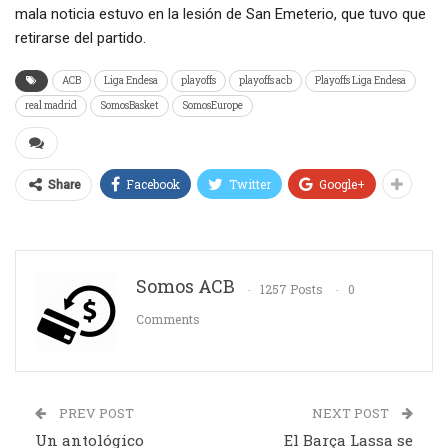
mala noticia estuvo en la lesión de San Emeterio, que tuvo que
retirarse del partido.
ACB
Liga Endesa
playoffs
playoffs acb
Playoffs Liga Endesa
real madrid
SomosBasket
SomosEurope
Facebook
Twitter
Google+
Share
Somos ACB
1257 Posts
0
Comments
PREV POST
NEXT POST
Un antológico
El Barça Lassa se