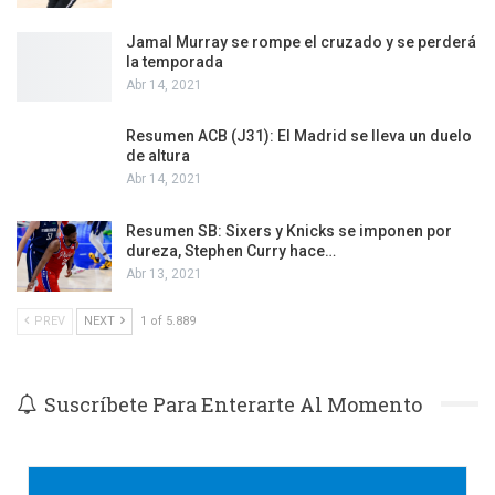
Jamal Murray se rompe el cruzado y se perderá
la temporada
Abr 14, 2021
Resumen ACB (J31): El Madrid se lleva un duelo
de altura
Abr 14, 2021
Resumen SB: Sixers y Knicks se imponen por
dureza, Stephen Curry hace…
Abr 13, 2021
PREV
NEXT
1 of 5.889
Suscríbete Para Enterarte Al Momento