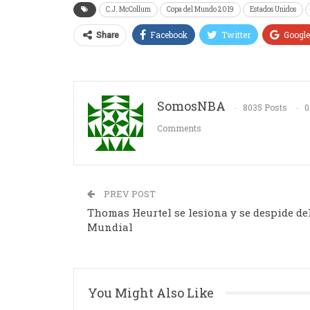
C.J. McCollum
Copa del Mundo 2019
Estados Unidos
Facebook
Twitter
Googl
Share
SomosNBA
8035 Posts
0
Comments
PREV POST
Thomas Heurtel se lesiona y se despide de
Mundial
You Might Also Like