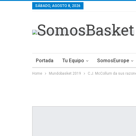
SÁBADO, AGOSTO 8, 2026
Portada
Tu Equipo
SomosEurope
Home
Mundobasket 2019
C.J. McCollum da sus razone