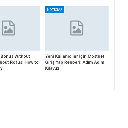
NOTICIAS
 Bonus Without
Yeni Kullanıcılar İçin Mostbet
thout Rofus: How to
Giriş Yap Rehberi: Adım Adım
ly
Kılavuz