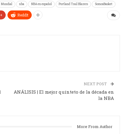
Mundial
nba
NBA en español
Portland Trail Blazers
SomosBasket
e+
ReddIt
NEXT POST
l
ANÁLISIS | El mejor quinteto de la década en
la NBA
More From Author