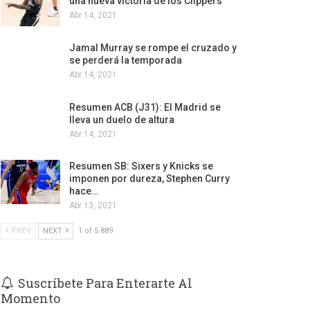
una nueva victoria de los Clippers
Abr 14, 2021
Jamal Murray se rompe el cruzado y
se perderá la temporada
Abr 14, 2021
Resumen ACB (J31): El Madrid se
lleva un duelo de altura
Abr 14, 2021
Resumen SB: Sixers y Knicks se
imponen por dureza, Stephen Curry
hace…
Abr 13, 2021
PREV
NEXT
1 of 5.889
Suscríbete Para Enterarte Al
Momento