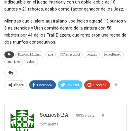
indiscutible en el juego interior y con un doble-doble de 18
puntos y 21 rebotes, acabó como factor ganador de los Jazz.
Mientras que el alero australiano Joe Ingles agregó 13 puntos y
6 asistencias y Utah dominó dentro de la pintura con 58
rebotes por 41 de los Trail Blazers, que rompieron una racha de
dos triunfos consecutivos.
Donovan Mitchell
nba
NBA en español
noticias
SomosBasket
utah jazz
vídeos
Facebook
Twitter
Google+
Share
SomosNBA
8035 Posts
0
Comments