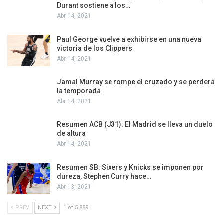
Durant sostiene a los…
Abr 14, 2021
Paul George vuelve a exhibirse en una nueva
victoria de los Clippers
Abr 14, 2021
Jamal Murray se rompe el cruzado y se perderá
la temporada
Abr 14, 2021
Resumen ACB (J31): El Madrid se lleva un duelo
de altura
Abr 14, 2021
Resumen SB: Sixers y Knicks se imponen por
dureza, Stephen Curry hace…
Abr 13, 2021
PREV
NEXT
1 of 5.889