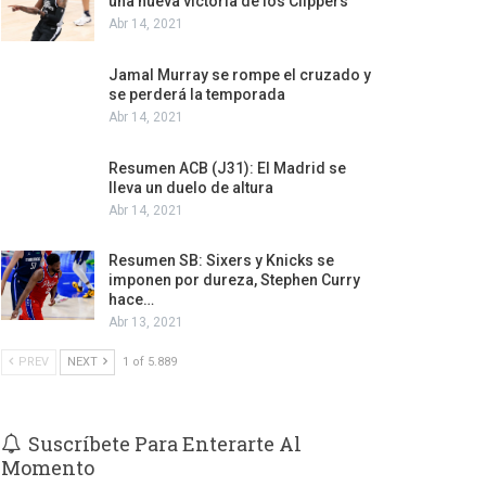
una nueva victoria de los Clippers
Abr 14, 2021
Jamal Murray se rompe el cruzado y
se perderá la temporada
Abr 14, 2021
Resumen ACB (J31): El Madrid se
lleva un duelo de altura
Abr 14, 2021
Resumen SB: Sixers y Knicks se
imponen por dureza, Stephen Curry
hace…
Abr 13, 2021
PREV
NEXT
1 of 5.889
Suscríbete Para Enterarte Al
Momento