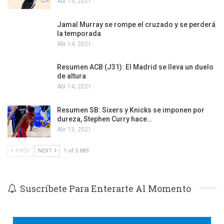
Abr 14, 2021
Jamal Murray se rompe el cruzado y se perderá
la temporada
Abr 14, 2021
Resumen ACB (J31): El Madrid se lleva un duelo
de altura
Abr 14, 2021
Resumen SB: Sixers y Knicks se imponen por
dureza, Stephen Curry hace…
Abr 13, 2021
PREV
NEXT
1 of 5.889
Suscríbete Para Enterarte Al Momento