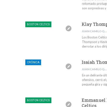
retomado protagon
son sorpresivas y 
Klay Thomps
BOSTON CELTICS
JUAN CAMILO QUINTERO RIVERA
Los Boston Celtic
Thompson y Kevin
derrotar a los dir
Isaiah Thoma
CRÓNICA
JUAN CAMILO QUINTERO RIVERA
En un delirante úl
ofensivo, cerró el
pequeña gira y si
Emmanuel Mu
BOSTON CELTICS
Celtics