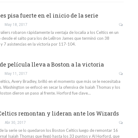
 pisa fuerte en el inicio de la serie
May 18, 2017
liers robaron rápidamente la ventaja de localía a los Celtics en un
desde el salto para los de LeBron James que terminó con 38
y 7 asistencias en la victoria por 117-104.
e película lleva a Boston a la victoria
May 11, 2017
Celtics, Avery Bradley, brilló en el momento que más se le necesitaba
s. Washington se enfocó en secar la ofensiva de Isaiah Thomas y los
Boston dieron un paso al frente. Horford fue clave…
Celtics remontan y lideran ante los Wizards
Abr 30, 2017
de la serie se lo quedaron los Boston Celtics luego de remontar 16
ernal Isaiah Thomas que llegó hasta los 33 puntos y Al Horford, que