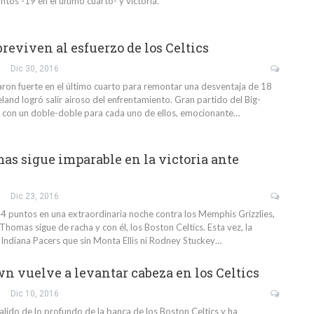
ntos -19 en el último cuarto- y victoria.
reviven al esfuerzo de los Celtics
Dic 30, 2016
aron fuerte en el último cuarto para remontar una desventaja de 18
and logró salir airoso del enfrentamiento. Gran partido del Big-
 con un doble-doble para cada uno de ellos, emocionante…
as sigue imparable en la victoria ante
Dic 23, 2016
4 puntos en una extraordinaria noche contra los Memphis Grizzlies,
Thomas sigue de racha y con él, los Boston Celtics. Esta vez, la
s Indiana Pacers que sin Monta Ellis ni Rodney Stuckey…
n vuelve a levantar cabeza en los Celtics
Dic 10, 2016
alido de lo profundo de la banca de los Boston Celtics y ha