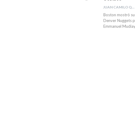
JUAN CAMILO QUINTERO RIVERA
Boston mostró su 
Denver Nuggets pa
Emmanuel Mudiay 