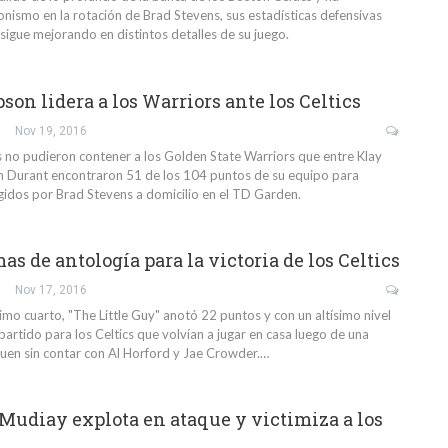
ismo en la rotación de Brad Stevens, sus estadísticas defensivas
sigue mejorando en distintos detalles de su juego.
on lidera a los Warriors ante los Celtics
Nov 19, 2016
s no pudieron contener a los Golden State Warriors que entre Klay
 Durant encontraron 51 de los 104 puntos de su equipo para
igidos por Brad Stevens a domicilio en el TD Garden.
s de antología para la victoria de los Celtics
Nov 17, 2016
timo cuarto, "The Little Guy" anotó 22 puntos y con un altísimo nivel
 partido para los Celtics que volvían a jugar en casa luego de una
guen sin contar con Al Horford y Jae Crowder.…
diay explota en ataque y victimiza a los