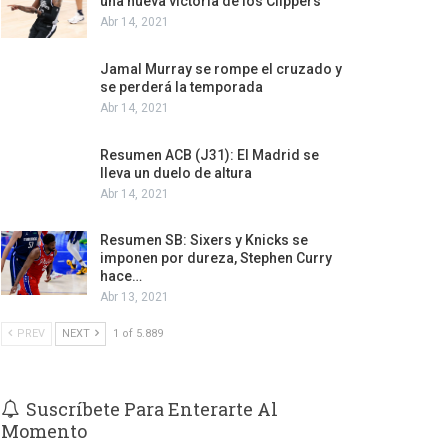
una nueva victoria de los Clippers
Abr 14, 2021
Jamal Murray se rompe el cruzado y
se perderá la temporada
Abr 14, 2021
Resumen ACB (J31): El Madrid se
lleva un duelo de altura
Abr 14, 2021
Resumen SB: Sixers y Knicks se
imponen por dureza, Stephen Curry
hace…
Abr 13, 2021
PREV
NEXT
1 of 5.889
Suscríbete Para Enterarte Al
Momento