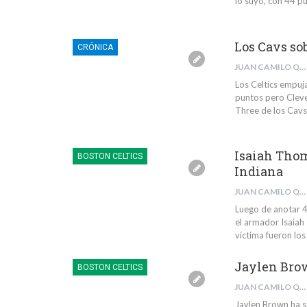
lo suyo, con 44 pu
Los Cavs sob
CRÓNICA
JUAN CAMILO QUINTERO RIVERA
Los Celtics empuj
puntos pero Clevel
Three de los Cavs
Isaiah Thom
BOSTON CELTICS
Indiana
JUAN CAMILO QUINTERO RIVERA
Luego de anotar 4
el armador Isaiah 
víctima fueron lo
Jaylen Brow
BOSTON CELTICS
JUAN CAMILO QUINTERO RIVERA
Jaylen Brown ha s