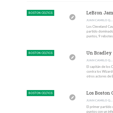
LeBron James
BOSTON CELTICS
JUAN CAMILO QUINTERO RIVERA
Los Cleveland Cava
partido dominado 
puntos, 9 rebotes 
Un Bradley d
BOSTON CELTICS
JUAN CAMILO QUINTERO RIVERA
El capitán de los 
contra los Wizard
otros actores de 
Los Boston 
BOSTON CELTICS
JUAN CAMILO QUINTERO RIVERA
El primer partido 
puntos con un inf