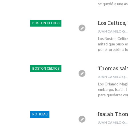
se quedó a una asi
Los Celtics,
BOSTON CELTICS
JUAN CAMILO QUINTERO RIVERA
Los Boston Celtic
mitad que puso en 
poner presión a l
Thomas salv
BOSTON CELTICS
JUAN CAMILO QUINTERO RIVERA
Los Orlando Magic
embargo, Isaiah T
para quedarse con
Isaiah Thom
NOTICIAS
JUAN CAMILO QUINTERO RIVERA