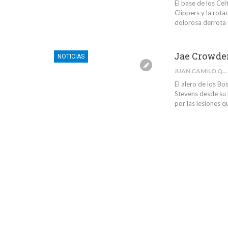
El base de los Cel
Clippers y la rota
dolorosa derrota 
Jae Crowder
NOTICIAS
JUAN CAMILO QUINTERO RIVERA
El alero de los Bo
Stevens desde su 
por las lesiones q