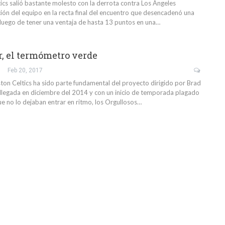
tics salió bastante molesto con la derrota contra Los Ángeles
ción del equipo en la recta final del encuentro que desencadenó una
luego de tener una ventaja de hasta 13 puntos en una…
, el termómetro verde
Feb 20, 2017
ston Celtics ha sido parte fundamental del proyecto dirigido por Brad
llegada en diciembre del 2014 y con un inicio de temporada plagado
ue no lo dejaban entrar en ritmo, los Orgullosos…