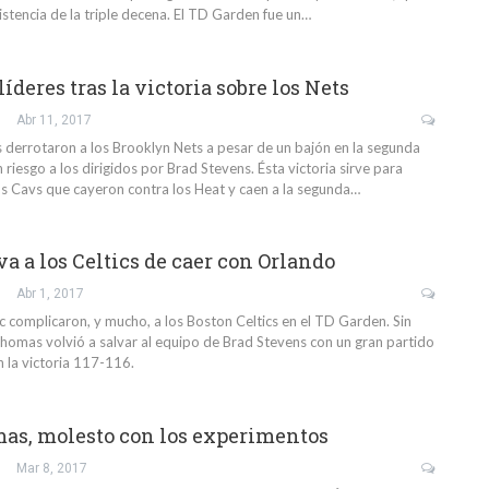
stencia de la triple decena. El TD Garden fue un…
 líderes tras la victoria sobre los Nets
Abr 11, 2017
s derrotaron a los Brooklyn Nets a pesar de un bajón en la segunda
riesgo a los dirigidos por Brad Stevens. Ésta victoria sirve para
os Cavs que cayeron contra los Heat y caen a la segunda…
a a los Celtics de caer con Orlando
Abr 1, 2017
 complicaron, y mucho, a los Boston Celtics en el TD Garden. Sin
homas volvió a salvar al equipo de Brad Stevens con un gran partido
 la victoria 117-116.
as, molesto con los experimentos
Mar 8, 2017