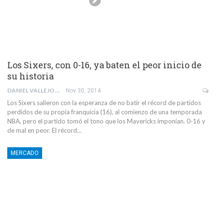
Los Sixers, con 0-16, ya baten el peor inicio de
su historia
DANIEL VALLEJO BAÑEZ
Nov 30, 2014
Los Sixers salieron con la esperanza de no batir el récord de partidos
perdidos de su propia franquicia (16), al comienzo de una temporada
NBA, pero el partido tomó el tono que los Mavericks imponían. 0-16 y
de mal en peor. El récord…
MERCADO