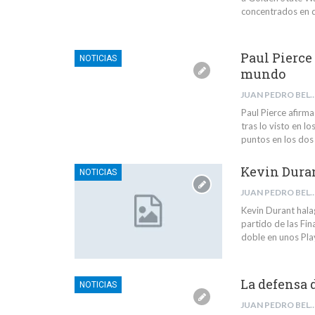
concentrados en 
Paul Pierce 
NOTICIAS
mundo
JUAN PEDRO BELMONTE 
Paul Pierce afirm
tras lo visto en l
puntos en los dos 
Kevin Duran
NOTICIAS
JUAN PEDRO BELMONTE 
Kevin Durant hala
partido de las Fin
doble en unos Pla
La defensa d
NOTICIAS
JUAN PEDRO BELMONTE 