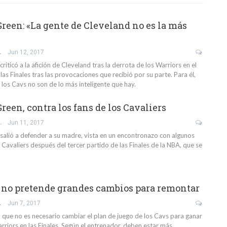
een: «La gente de Cleveland no es la más
GARCÍA
Jun 12, 2017
ticó a la afición de Cleveland tras la derrota de los Warriors en el
las Finales tras las provocaciones que recibió por su parte. Para él,
 los Cavs no son de lo más inteligente que hay.
een, contra los fans de los Cavaliers
A PLAZA
Jun 11, 2017
lió a defender a su madre, vista en un encontronazo con algunos
 Cavaliers después del tercer partido de las Finales de la NBA, que se
no pretende grandes cambios para remontar
GARCÍA
Jun 7, 2017
 que no es necesario cambiar el plan de juego de los Cavs para ganar
rriors en las Finales. Según el entrenador, deben estar más