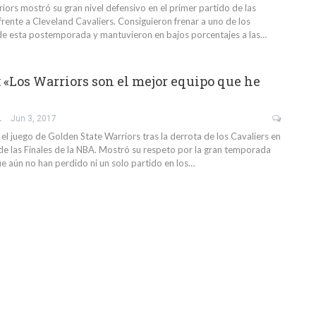
iors mostró su gran nivel defensivo en el primer partido de las
frente a Cleveland Cavaliers. Consiguieron frenar a uno de los
de esta postemporada y mantuvieron en bajos porcentajes a las…
 «Los Warriors son el mejor equipo que he
GARCÍA
Jun 3, 2017
el juego de Golden State Warriors tras la derrota de los Cavaliers en
 de las Finales de la NBA. Mostró su respeto por la gran temporada
ue aún no han perdido ni un solo partido en los…