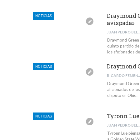
Draymond Gr
NOTICIAS
avispada»
JUAN PEDRO BELMONTE 
Draymond Green cri
quinto partido de 
los aficionados de
Draymond Gr
NOTICIAS
RICARDO FEMENÍ
Draymond Green sa
aficionados de los
disputó en Ohio.
Tyronn Lue 
NOTICIAS
JUAN PEDRO BELMONTE 
Tyronn Lue piensa
a Golden State Wa