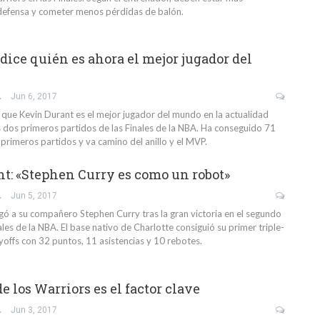
defensa y cometer menos pérdidas de balón.
dice quién es ahora el mejor jugador del
GARCÍA
Jun 6, 2017
a que Kevin Durant es el mejor jugador del mundo en la actualidad
os dos primeros partidos de las Finales de la NBA. Ha conseguido 71
primeros partidos y va camino del anillo y el MVP.
t: «Stephen Curry es como un robot»
GARCÍA
Jun 5, 2017
gó a su compañero Stephen Curry tras la gran victoria en el segundo
ales de la NBA. El base nativo de Charlotte consiguió su primer triple-
yoffs con 32 puntos, 11 asistencias y 10 rebotes.
e los Warriors es el factor clave
GARCÍA
Jun 3, 2017