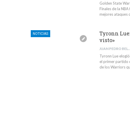
Golden State Warr
Finales de la NBA 
mejores ataques 
Tyronn Lue:
NOTICIAS
visto»
JUAN PEDRO BELMONTE 
Tyronn Lue elogió 
el primer partido
de los Warriors q