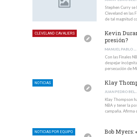
Stephen Curry se
Cleveland en las 
de tal magnitud c
Kevin Duran
CLEVELAND CAVALIERS
presión?
MANUEL PABLO VERDUGO PUJOL
Con las Finales NB
despejar incógnita
persecución de Mi
Klay Thomps
NOTICIAS
JUAN PEDRO BELMONTE 
Klay Thompson ha 
NBA y tener la pos
campaña. Afirma q
Bob Myers: 
NOTICIAS POR EQUIPO