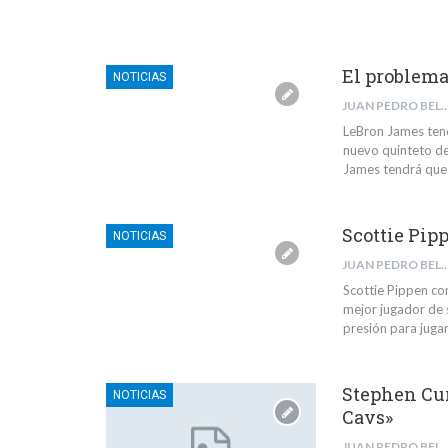
El problema
NOTICIAS
JUAN PEDRO BELMONTE 
LeBron James tend
nuevo quinteto de
James tendrá que 
Scottie Pip
NOTICIAS
JUAN PEDRO BELMONTE 
Scottie Pippen c
mejor jugador de 
presión para jugar
Stephen Curr
NOTICIAS
Cavs»
JUAN PEDRO BELMONTE 