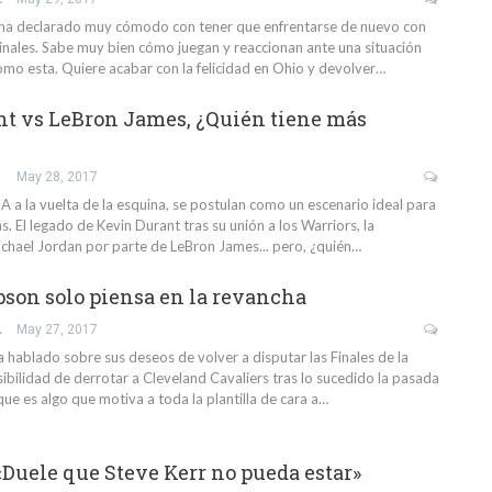
 ha declarado muy cómodo con tener que enfrentarse de nuevo con
Finales. Sabe muy bien cómo juegan y reaccionan ante una situación
omo esta. Quiere acabar con la felicidad en Ohio y devolver…
t vs LeBron James, ¿Quién tiene más
May 28, 2017
A a la vuelta de la esquina, se postulan como un escenario ideal para
s. El legado de Kevin Durant tras su unión a los Warriors, la
chael Jordan por parte de LeBron James... pero, ¿quién…
on solo piensa en la revancha
GARCÍA
May 27, 2017
hablado sobre sus deseos de volver a disputar las Finales de la
ibilidad de derrotar a Cleveland Cavaliers tras lo sucedido la pasada
ue es algo que motiva a toda la plantilla de cara a…
«Duele que Steve Kerr no pueda estar»