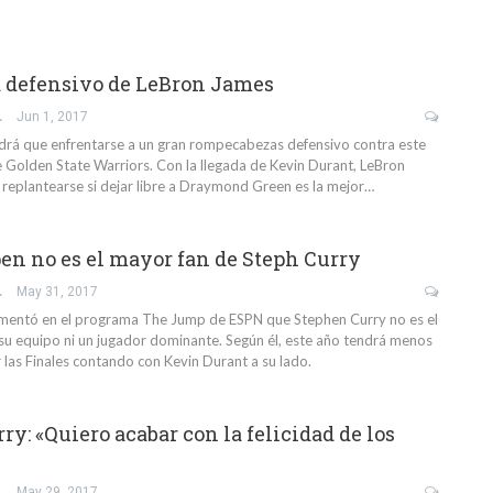
 defensivo de LeBron James
GARCÍA
Jun 1, 2017
rá que enfrentarse a un gran rompecabezas defensivo contra este
 Golden State Warriors. Con la llegada de Kevin Durant, LeBron
replantearse si dejar libre a Draymond Green es la mejor…
pen no es el mayor fan de Steph Curry
GARCÍA
May 31, 2017
omentó en el programa The Jump de ESPN que Stephen Curry no es el
su equipo ni un jugador dominante. Según él, este año tendrá menos
 las Finales contando con Kevin Durant a su lado.
y: «Quiero acabar con la felicidad de los
GARCÍA
May 29, 2017