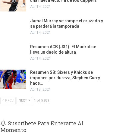
una nueva victoria de los Clippers
Abr 14, 2021
Jamal Murray se rompe el cruzado y
se perderá la temporada
Abr 14, 2021
Resumen ACB (J31): El Madrid se
lleva un duelo de altura
Abr 14, 2021
Resumen SB: Sixers y Knicks se
imponen por dureza, Stephen Curry
hace…
Abr 13, 2021
PREV
NEXT
1 of 5.889
Suscríbete Para Enterarte Al
Momento