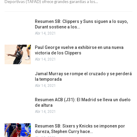
Deportivas (TAFAD) ofrece grandes garantías a los…
Resumen SB: Clippers y Suns siguen a lo suyo,
Durant sostiene a los…
Abr 14, 2021
Paul George vuelve a exhibirse en una nueva
victoria de los Clippers
Abr 14, 2021
Jamal Murray se rompe el cruzado y se perderá
la temporada
Abr 14, 2021
Resumen ACB (J31): El Madrid se lleva un duelo
de altura
Abr 14, 2021
Resumen SB: Sixers y Knicks se imponen por
dureza, Stephen Curry hace…