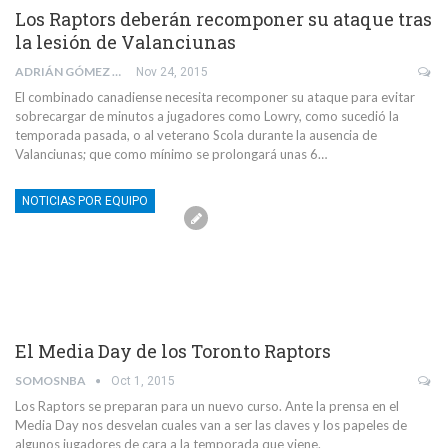
Los Raptors deberán recomponer su ataque tras
la lesión de Valanciunas
ADRIÁN GÓMEZ DEL CAZ
Nov 24, 2015
El combinado canadiense necesita recomponer su ataque para evitar
sobrecargar de minutos a jugadores como Lowry, como sucedió la
temporada pasada, o al veterano Scola durante la ausencia de
Valanciunas; que como mínimo se prolongará unas 6…
NOTICIAS POR EQUIPO
El Media Day de los Toronto Raptors
SOMOSNBA
Oct 1, 2015
Los Raptors se preparan para un nuevo curso. Ante la prensa en el
Media Day nos desvelan cuales van a ser las claves y los papeles de
algunos jugadores de cara a la temporada que viene.