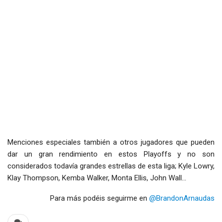
Menciones especiales también a otros jugadores que pueden
dar un gran rendimiento en estos Playoffs y no son
considerados todavía grandes estrellas de esta liga; Kyle Lowry,
Klay Thompson, Kemba Walker, Monta Ellis, John Wall…
Para más podéis seguirme en
@BrandonArnaudas