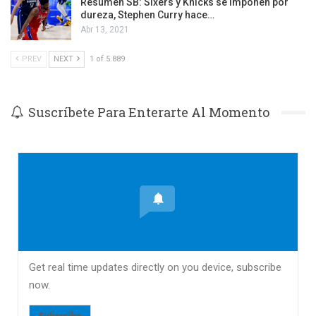
Resumen SB: Sixers y Knicks se imponen por
dureza, Stephen Curry hace…
Abr 13, 2021
PREV
NEXT
1 of 5.889
Suscríbete Para Enterarte Al Momento
Get real time updates directly on you device, subscribe
now.
Subscribe