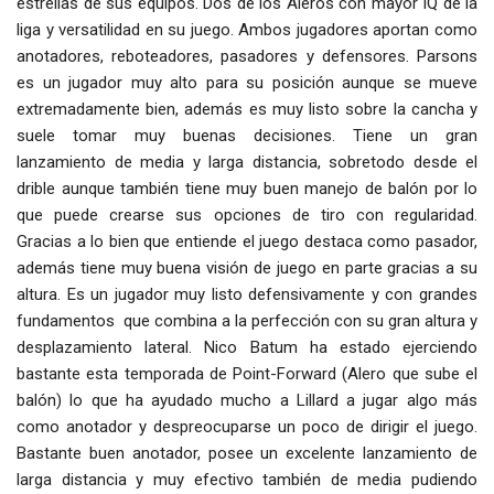
estrellas de sus equipos. Dos de los Aleros con mayor IQ de la
liga y versatilidad en su juego. Ambos jugadores aportan como
anotadores, reboteadores, pasadores y defensores. Parsons
es un jugador muy alto para su posición aunque se mueve
extremadamente bien, además es muy listo sobre la cancha y
suele tomar muy buenas decisiones. Tiene un gran
lanzamiento de media y larga distancia, sobretodo desde el
drible aunque también tiene muy buen manejo de balón por lo
que puede crearse sus opciones de tiro con regularidad.
Gracias a lo bien que entiende el juego destaca como pasador,
además tiene muy buena visión de juego en parte gracias a su
altura. Es un jugador muy listo defensivamente y con grandes
fundamentos que combina a la perfección con su gran altura y
desplazamiento lateral. Nico Batum ha estado ejerciendo
bastante esta temporada de Point-Forward (Alero que sube el
balón) lo que ha ayudado mucho a Lillard a jugar algo más
como anotador y despreocuparse un poco de dirigir el juego.
Bastante buen anotador, posee un excelente lanzamiento de
larga distancia y muy efectivo también de media pudiendo