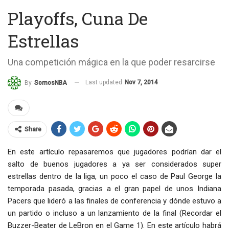
Playoffs, Cuna De
Estrellas
Una competición mágica en la que poder resarcirse
Last updated
Nov 7, 2014
By
SomosNBA
Share
En este artículo repasaremos que jugadores podrían dar el
salto de buenos jugadores a ya ser considerados super
estrellas dentro de la liga, un poco el caso de Paul George la
temporada pasada, gracias a el gran papel de unos Indiana
Pacers que lideró a las finales de conferencia y dónde estuvo a
un partido o incluso a un lanzamiento de la final (Recordar el
Buzzer-Beater de LeBron en el Game 1). En este artículo habrá