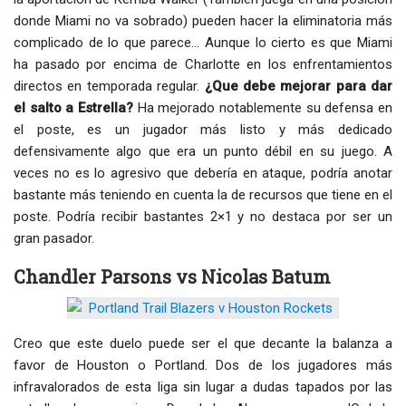
donde Miami no va sobrado) pueden hacer la eliminatoria más
complicado de lo que parece… Aunque lo cierto es que Miami
ha pasado por encima de Charlotte en los enfrentamientos
directos en temporada regular.
¿Que debe mejorar para dar
el salto a Estrella?
Ha mejorado notablemente su defensa en
el poste, es un jugador más listo y más dedicado
defensivamente algo que era un punto débil en su juego. A
veces no es lo agresivo que debería en ataque, podría anotar
bastante más teniendo en cuenta la de recursos que tiene en el
poste. Podría recibir bastantes 2×1 y no destaca por ser un
gran pasador.
Chandler Parsons vs Nicolas Batum
Creo que este duelo puede ser el que decante la balanza a
favor de Houston o Portland. Dos de los jugadores más
infravalorados de esta liga sin lugar a dudas tapados por las