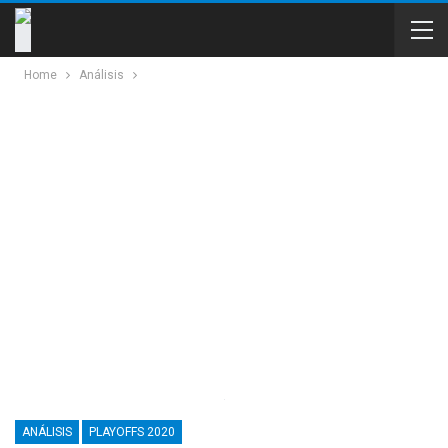
Home
Análisis
ANÁLISIS
PLAYOFFS 2020