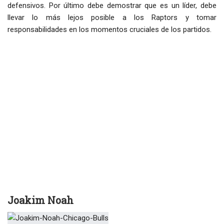
defensivos. Por último debe demostrar que es un líder, debe
llevar lo más lejos posible a los Raptors y tomar
responsabilidades en los momentos cruciales de los partidos.
Joakim Noah