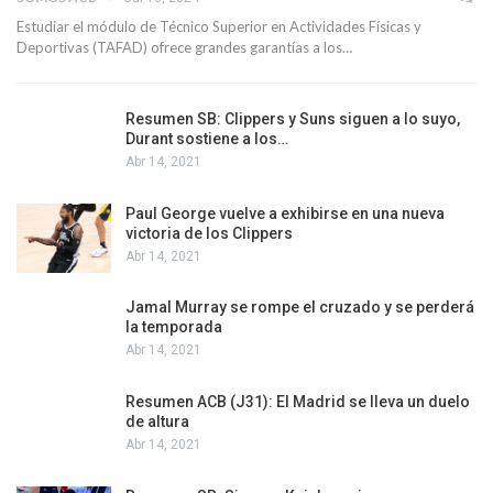
Estudiar el módulo de Técnico Superior en Actividades Físicas y
Deportivas (TAFAD) ofrece grandes garantías a los…
Resumen SB: Clippers y Suns siguen a lo suyo,
Durant sostiene a los…
Abr 14, 2021
Paul George vuelve a exhibirse en una nueva
victoria de los Clippers
Abr 14, 2021
Jamal Murray se rompe el cruzado y se perderá
la temporada
Abr 14, 2021
Resumen ACB (J31): El Madrid se lleva un duelo
de altura
Abr 14, 2021