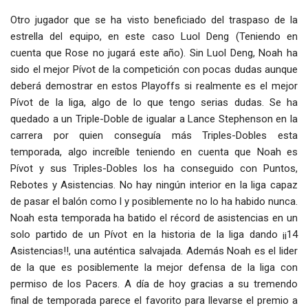
Otro jugador que se ha visto beneficiado del traspaso de la
estrella del equipo, en este caso Luol Deng (Teniendo en
cuenta que Rose no jugará este año). Sin Luol Deng, Noah ha
sido el mejor Pívot de la competición con pocas dudas aunque
deberá demostrar en estos Playoffs si realmente es el mejor
Pívot de la liga, algo de lo que tengo serias dudas. Se ha
quedado a un Triple-Doble de igualar a Lance Stephenson en la
carrera por quien conseguía más Triples-Dobles esta
temporada, algo increíble teniendo en cuenta que Noah es
Pívot y sus Triples-Dobles los ha conseguido con Puntos,
Rebotes y Asistencias. No hay ningún interior en la liga capaz
de pasar el balón como l y posiblemente no lo ha habido nunca.
Noah esta temporada ha batido el récord de asistencias en un
solo partido de un Pívot en la historia de la liga dando ¡¡14
Asistencias!!, una auténtica salvajada. Además Noah es el lider
de la que es posiblemente la mejor defensa de la liga con
permiso de los Pacers. A día de hoy gracias a su tremendo
final de temporada parece el favorito para llevarse el premio a