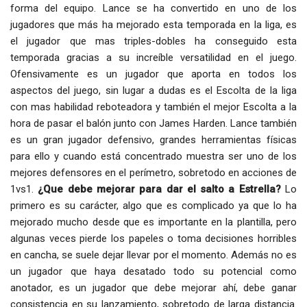
forma del equipo. Lance se ha convertido en uno de los
jugadores que más ha mejorado esta temporada en la liga, es
el jugador que mas triples-dobles ha conseguido esta
temporada gracias a su increíble versatilidad en el juego.
Ofensivamente es un jugador que aporta en todos los
aspectos del juego, sin lugar a dudas es el Escolta de la liga
con mas habilidad reboteadora y también el mejor Escolta a la
hora de pasar el balón junto con James Harden. Lance también
es un gran jugador defensivo, grandes herramientas físicas
para ello y cuando está concentrado muestra ser uno de los
mejores defensores en el perímetro, sobretodo en acciones de
1vs1.
¿Que debe mejorar para dar el salto a Estrella?
Lo
primero es su carácter, algo que es complicado ya que lo ha
mejorado mucho desde que es importante en la plantilla, pero
algunas veces pierde los papeles o toma decisiones horribles
en cancha, se suele dejar llevar por el momento. Además no es
un jugador que haya desatado todo su potencial como
anotador, es un jugador que debe mejorar ahí, debe ganar
consistencia en su lanzamiento, sobretodo de larga distancia.