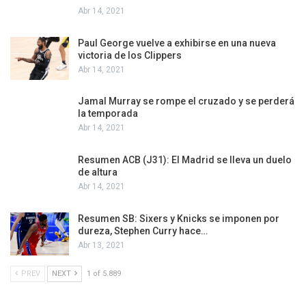
Abr 14, 2021
Paul George vuelve a exhibirse en una nueva
victoria de los Clippers
Abr 14, 2021
Jamal Murray se rompe el cruzado y se perderá
la temporada
Abr 14, 2021
Resumen ACB (J31): El Madrid se lleva un duelo
de altura
Abr 14, 2021
Resumen SB: Sixers y Knicks se imponen por
dureza, Stephen Curry hace…
Abr 13, 2021
PREV
NEXT
1 of 5.889