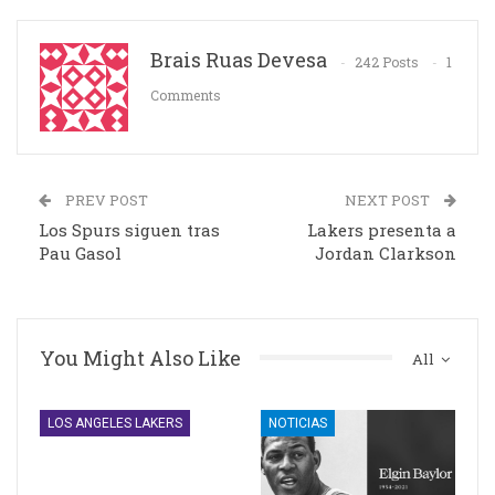
Brais Ruas Devesa
242 Posts
1
Comments
PREV POST
NEXT POST
Los Spurs siguen tras
Lakers presenta a
Pau Gasol
Jordan Clarkson
You Might Also Like
All
LOS ANGELES LAKERS
NOTICIAS