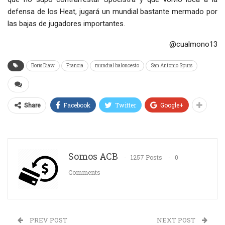
defensa de los Heat, jugará un mundial bastante mermado por
las bajas de jugadores importantes.
@cualmono13
Boris Diaw
Francia
mundial baloncesto
San Antonio Spurs
Facebook
Twitter
Google+
Share
Somos ACB
1257 Posts
0
Comments
PREV POST
NEXT POST