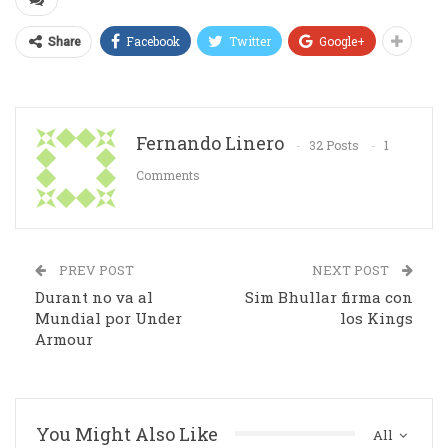
Facebook
Twitter
Google+
Share
Fernando Linero
32 Posts
1
Comments
PREV POST
NEXT POST
Durant no va al
Sim Bhullar firma con
Mundial por Under
los Kings
Armour
You Might Also Like
All