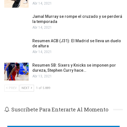
Abr 14, 2021
Jamal Murray se rompe el cruzado y se perderá
la temporada
Abr 14, 2021
Resumen ACB (J31): El Madrid se lleva un duelo
de altura
Abr 14, 2021
Resumen SB: Sixers y Knicks se imponen por
dureza, Stephen Curry hace…
Abr 13, 2021
PREV
NEXT
1 of 5.889
Suscríbete Para Enterarte Al Momento