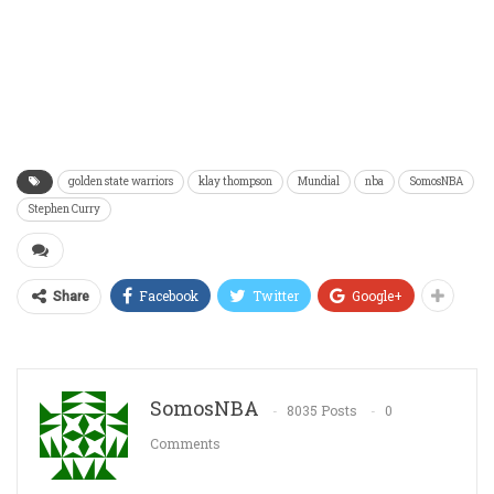
golden state warriors
klay thompson
Mundial
nba
SomosNBA
Stephen Curry
Facebook
Twitter
Google+
Share
SomosNBA
8035 Posts
0
Comments