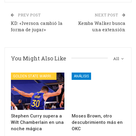
PREV POST
NEXT POST
KD: «Iverson cambió la
Kemba Walker busca
forma de jugar»
una extensión
You Might Also Like
All
GOLDEN STATE WARRIORS
ANÁLISIS
Stephen Curry supera a
Moses Brown, otro
Wilt Chamberlain en una
descubrimiento más en
noche mágica
OKC