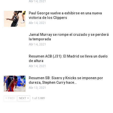
Abr 14, 2021
Paul George vuelve a exhibirse en una nueva
victoria de los Clippers
Abr 14, 2021
Jamal Murray se rompe el cruzado y se perderá
la temporada
Abr 14, 2021
Resumen ACB (J31): El Madrid se lleva un duelo
de altura
Abr 14, 2021
Resumen SB: Sixers y Knicks se imponen por
dureza, Stephen Curry hace…
Abr 13, 2021
PREV
NEXT
1 of 5.889