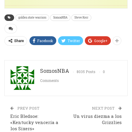
golden state warriors
SomosNBA
Steve Kerr
Facebook
Twitter
Google+
Share
SomosNBA
8035 Posts
0
Comments
PREV POST
NEXT POST
Eric Bledsoe:
Un virus diezma a los
«Kentucky vencería a
Grizzlies
los Sixers»