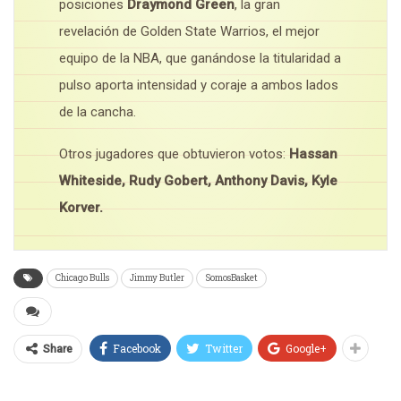
posiciones
Draymond Green
, la gran
revelación de Golden State Warrios, el mejor
equipo de la NBA, que ganándose la titularidad a
pulso aporta intensidad y coraje a ambos lados
de la cancha.
Otros jugadores que obtuvieron votos:
Hassan
Whiteside, Rudy Gobert, Anthony Davis, Kyle
Korver.
Chicago Bulls
Jimmy Butler
SomosBasket
Facebook
Twitter
Google+
Share