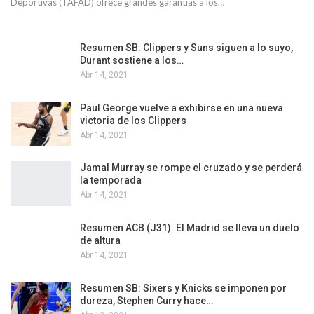
Deportivas (TAFAD) ofrece grandes garantías a los…
Resumen SB: Clippers y Suns siguen a lo suyo,
Durant sostiene a los…
Abr 14, 2021
Paul George vuelve a exhibirse en una nueva
victoria de los Clippers
Abr 14, 2021
Jamal Murray se rompe el cruzado y se perderá
la temporada
Abr 14, 2021
Resumen ACB (J31): El Madrid se lleva un duelo
de altura
Abr 14, 2021
Resumen SB: Sixers y Knicks se imponen por
dureza, Stephen Curry hace…