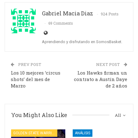
Gabriel Macia Diaz
924 Posts
69 Comments
Aprendiendo y disfrutando en SomosBasket.
PREV POST
NEXT POST
Los 10 mejores ‘circus
Los Hawks firman un
shots’ del mes de
contrato a Austin Daye
Marzo
de 2 años
You Might Also Like
All
GOLDEN STATE WARRIORS
ANÁLISIS