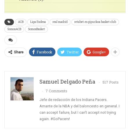
ACB
Liga Endesa
real madrid
retabet.es gipuzkoa basket club
SomosACB
SomosBasket
Facebook
Twitter
Google+
Share
Samuel Delgado Peña
517 Posts
7 Comments
Jefe de redacción de los Indiana Pacers.
Amante de la NBA y del baloncesto en general. I
can accept failure, but I can't accept not trying
again. #GoPacers!