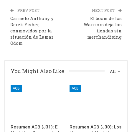
PREV POST
NEXT POST
Carmelo Anthony y
El boom de los
Derek Fisher,
Warriors deja las
conmovidos por la
tiendas sin
situación de Lamar
merchandising
Odom
You Might Also Like
All
ACB
ACB
Resumen ACB (J31): El
Resumen ACB (J30): Los