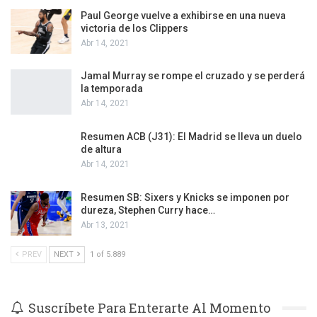
Paul George vuelve a exhibirse en una nueva
victoria de los Clippers
Abr 14, 2021
Jamal Murray se rompe el cruzado y se perderá
la temporada
Abr 14, 2021
Resumen ACB (J31): El Madrid se lleva un duelo
de altura
Abr 14, 2021
Resumen SB: Sixers y Knicks se imponen por
dureza, Stephen Curry hace…
Abr 13, 2021
PREV
NEXT
1 of 5.889
Suscríbete Para Enterarte Al Momento