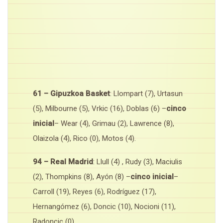
61 – Gipuzkoa Basket
: Llompart (7), Urtasun
(5), Milbourne (5), Vrkic (16), Doblas (6) –
cinco
inicial
– Wear (4), Grimau (2), Lawrence (8),
Olaizola (4), Rico (0), Motos (4).
94 – Real Madrid
: Llull (4) , Rudy (3), Maciulis
(2), Thompkins (8), Ayón (8) –
cinco inicial
–
Carroll (19), Reyes (6), Rodríguez (17),
Hernangómez (6), Doncic (10), Nocioni (11),
Radoncic (0).