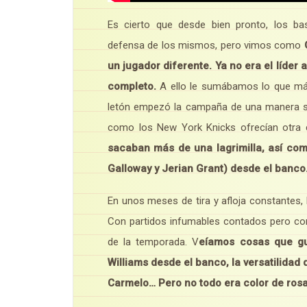
Es cierto que desde bien pronto, los ba
defensa de los mismos, pero vimos como
C
un jugador diferente. Ya no era el líder
completo.
A ello le sumábamos lo que más 
letón empezó la campaña de una manera se
como los New York Knicks ofrecían otr
sacaban más de una lagrimilla, así co
Galloway y Jerian Grant) desde el banco
En unos meses de tira y afloja constantes, 
Con partidos infumables contados pero con
de la temporada. V
eíamos cosas que gu
Williams desde el banco, la versatilidad
Carmelo… Pero no todo era color de ros