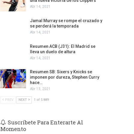
una nueva victoria de los Clippers
Abr 14, 2021
Jamal Murray se rompe el cruzado y
se perderá la temporada
Abr 14, 2021
Resumen ACB (J31): El Madrid se
lleva un duelo de altura
Abr 14, 2021
Resumen SB: Sixers y Knicks se
imponen por dureza, Stephen Curry
hace…
Abr 13, 2021
PREV
NEXT
1 of 5.889
Suscríbete Para Enterarte Al
Momento