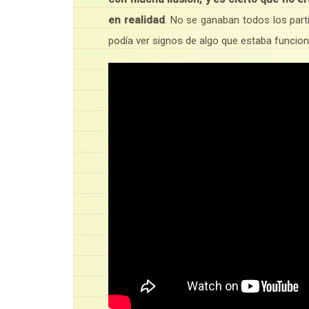
en realidad
. No se ganaban todos los part
podía ver signos de algo que estaba funcion