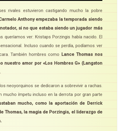
ses rivales estuvieron castigando mucho la pobre
armelo Anthony empezaba la temporada siendo
 anotador, si no que estaba siendo un jugador más
queríamos ver: Kristaps Porzingis había nacido. El
nsacional. Incluso cuando se perdía, podíamos ver
a cara. También hombres como
Lance Thomas nos
mo nuestro amor por «Los Hombres G» (Langston
.
los neoyorquinos se dedicaron a sobrevivir a rachas.
 mucho ímpetu incluso en la derrota por gran parte
staban mucho, como la aportación de Derrick
 de Thomas, la magia de Porzingis, el liderazgo de
a.