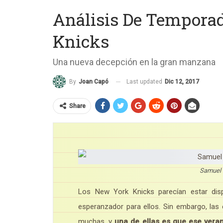
Análisis De Temporad
Knicks
Una nueva decepción en la gran manzana
Last updated
Dic 12, 2017
By
Joan Capó
Share
Samuel 
Los New York Knicks parecían estar dis
esperanzador para ellos. Sin embargo, la
muchas, y
una de ellas es que ese vera