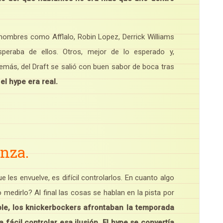
ombres como Afflalo, Robin Lopez, Derrick Williams
peraba de ellos. Otros, mejor de lo esperado y,
emás, del Draft se salió con buen sabor de boca tras
el hype era real.
nza.
e les envuelve, es difícil controlarlos. En cuanto algo
 medirlo? Al final las cosas se hablan en la pista por
le, los knickerbockers afrontaban la temporada
 fácil controlar esa ilusión. El hype se convertía