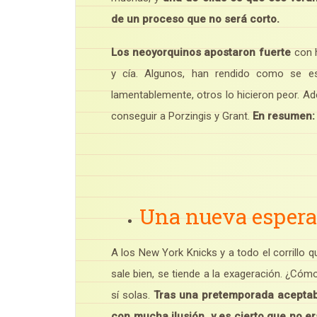
de un proceso que no será corto.
Los neoyorquinos apostaron fuerte
con h
y cía. Algunos, han rendido como se es
lamentablemente, otros lo hicieron peor. Ad
conseguir a Porzingis y Grant.
En resumen: 
Una nueva espera
A los New York Knicks y a todo el corrillo qu
sale bien, se tiende a la exageración. ¿Cómo
sí solas.
Tras una pretemporada aceptab
con mucha ilusión, y es cierto que no era