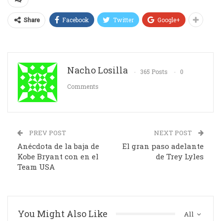
Facebook
Twitter
Google+
Share
Nacho Losilla
365 Posts
0
Comments
PREV POST
NEXT POST
Anécdota de la baja de
El gran paso adelante
Kobe Bryant con en el
de Trey Lyles
Team USA
You Might Also Like
All