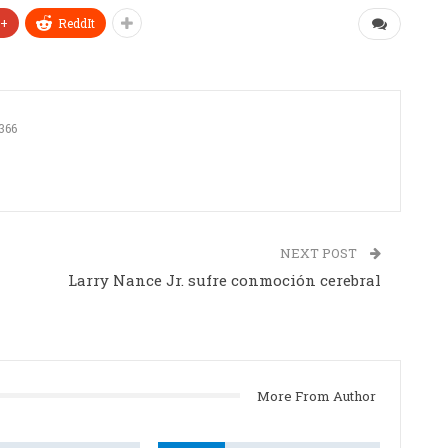
e+
ReddIt
366
NEXT POST
Larry Nance Jr. sufre conmoción cerebral
More From Author