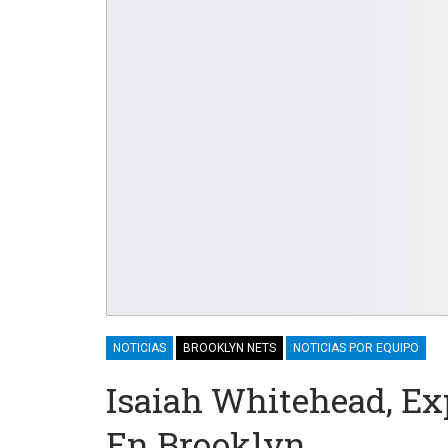
NOTICIAS
BROOKLYN NETS
NOTICIAS POR EQUIPO
Isaiah Whitehead, E
En Brooklyn