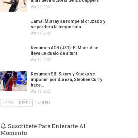
una nueva victoria de los Clippers
Abr 14, 2021
Jamal Murray se rompe el cruzado y
se perderá la temporada
Abr 14, 2021
Resumen ACB (J31): El Madrid se
lleva un duelo de altura
Abr 14, 2021
Resumen SB: Sixers y Knicks se
imponen por dureza, Stephen Curry
hace…
Abr 13, 2021
PREV
NEXT
1 of 5.889
Suscríbete Para Enterarte Al
Momento