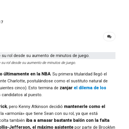
s
17
su rol desde su aumento de minutos de juego.
to últimamente en la NBA
. Su primera titularidad llegó el
ante Charlotte, postulándose como el sustituto natural de
guientes cinco). Esto termina de
zanjar
el dilema de los
s candidatos al puesto.
rick
, pero Kenny Atkinson decidió
mantenerle como el
la «armonía» que tiene Sean con su rol, ya que está
scolta también
iba a amasar bastante balón con la falta
llis-Jefferson, el máximo asistente
por parte de Brooklyn