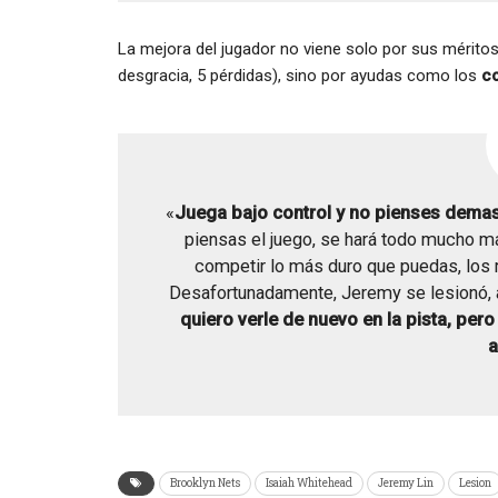
La mejora del jugador no viene solo por sus méritos
desgracia, 5 pérdidas), sino por ayudas como los
c
«
Juega bajo control y no pienses dema
piensas el juego, se hará todo mucho más 
competir lo más duro que puedas, los m
Desafortunadamente, Jeremy se lesionó, a
quiero verle de nuevo en la pista, pe
a
Brooklyn Nets
Isaiah Whitehead
Jeremy Lin
Lesion