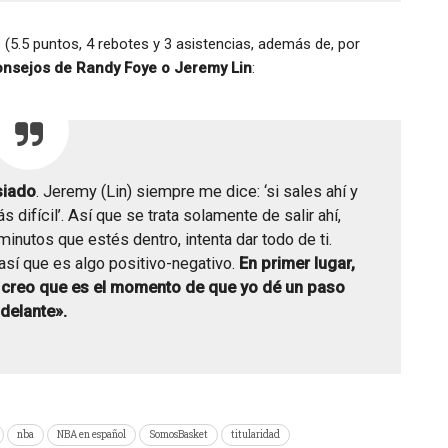
 (5.5 puntos, 4 rebotes y 3 asistencias, además de, por
onsejos de Randy Foye o Jeremy Lin
:
siado
. Jeremy (Lin) siempre me dice: ‘si sales ahí y
difícil’. Así que se trata solamente de salir ahí,
inutos que estés dentro, intenta dar todo de ti.
sí que es algo positivo-negativo.
En primer lugar,
ro creo que es el momento de que yo dé un paso
delante».
nba
NBA en español
SomosBasket
titularidad