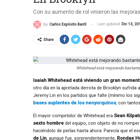
Con su aumento de rol vinieron las mejora
Last updated
Dic 13, 20
By
Carlos Expósito Barril
Share
Whitehead está mejorando bastante 
Isaiah Whitehead está viviendo un gran momen
otro día en la apretada derrota de Brooklyn sufrida 
Jeremy Lin en los partidos que falte (mínimo los si
bases suplentes de los neoyorquinos
, con tanto
El mayor competidor de Whitehead era
Sean Kilpat
sexto hombre
del equipo, con objeto de no romper 
haciéndolo de perlas hasta ahora. Parecía que el e
de Lin
, aunque fue, sorprendentemente,
Rondae Ho