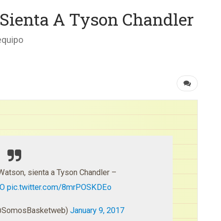
 Sienta A Tyson Chandler
equipo
atson, sienta a Tyson Chandler –
7O
pic.twitter.com/8mrPOSKDEo
SomosBasketweb)
January 9, 2017