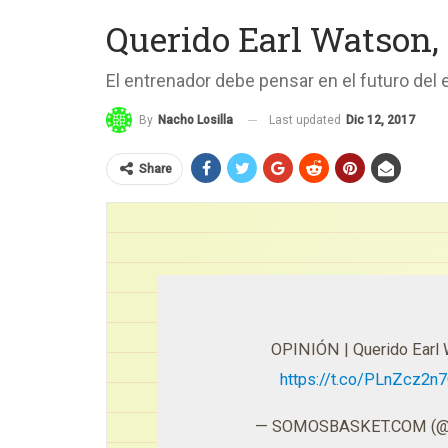
Querido Earl Watson,
El entrenador debe pensar en el futuro del 
Last updated
Dic 12, 2017
By
Nacho Losilla
Share
OPINIÓN | Querido Earl W
https://t.co/PLnZcz2n
— SOMOSBASKET.COM (@