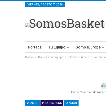
VIERNES, AGOSTO 7, 2026
Portada
Tu Equipo
SomosEurope
Home
Noticias por equipo
Phoenix Suns
Querido Ea
Tyson Chandler alcanza lo
ASIDE
PHOENIX SUNS
OPINIÓN