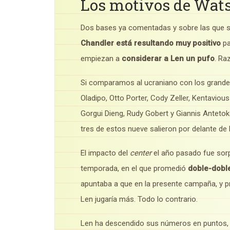
Los motivos de Wat
Dos bases ya comentadas y sobre las que se
Chandler está resultando muy positivo
pa
empiezan a
considerar a Len un pufo
. Ra
Si comparamos al ucraniano con los grande
Oladipo, Otto Porter, Cody Zeller, Kentavio
Gorgui Dieng, Rudy Gobert y Giannis Antet
tres de estos nueve salieron por delante de 
El impacto del
center
el año pasado fue sorp
temporada, en el que promedió
doble-dobl
apuntaba a que en la presente campaña, y p
Len jugaría más. Todo lo contrario.
Len ha descendido sus números en puntos, 