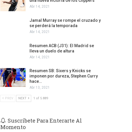
una nueva victoria de los Clippers
Abr 14, 2021
Jamal Murray se rompe el cruzado y
se perderá la temporada
Abr 14, 2021
Resumen ACB (J31): El Madrid se
lleva un duelo de altura
Abr 14, 2021
Resumen SB: Sixers y Knicks se
imponen por dureza, Stephen Curry
hace…
Abr 13, 2021
PREV
NEXT
1 of 5.889
Suscríbete Para Enterarte Al
Momento