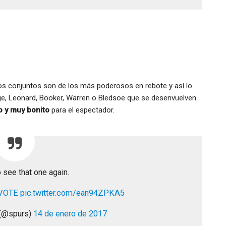
s conjuntos son de los más poderosos en rebote y así lo
ge, Leonard, Booker, Warren o Bledsoe que se desenvuelven
o y muy bonito
para el espectador.
 see that one again.
VOTE
pic.twitter.com/ean94ZPKA5
 (@spurs)
14 de enero de 2017