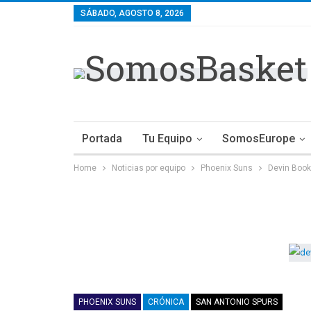
SÁBADO, AGOSTO 8, 2026
Portada
Tu Equipo
SomosEurope
Home
Noticias por equipo
Phoenix Suns
Devin Booke
PHOENIX SUNS
CRÓNICA
SAN ANTONIO SPURS