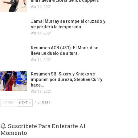
una nueva victoria de los Clippers
Abr 14, 2021
Jamal Murray se rompe el cruzado y
se perderá la temporada
Abr 14, 2021
Resumen ACB (J31): El Madrid se
lleva un duelo de altura
Abr 14, 2021
Resumen SB: Sixers y Knicks se
imponen por dureza, Stephen Curry
hace…
Abr 13, 2021
PREV
NEXT
1 of 5.889
Suscríbete Para Enterarte Al
Momento