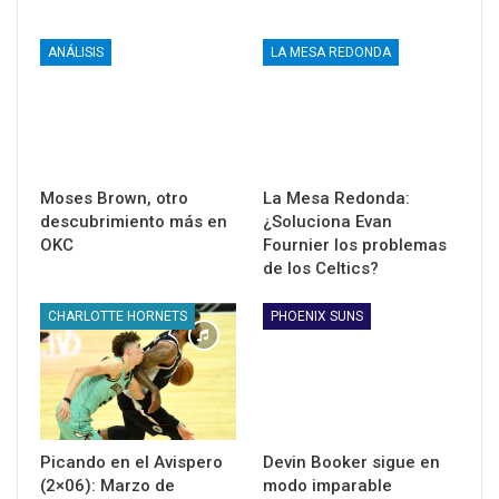
ANÁLISIS
LA MESA REDONDA
Moses Brown, otro
La Mesa Redonda:
descubrimiento más en
¿Soluciona Evan
OKC
Fournier los problemas
de los Celtics?
CHARLOTTE HORNETS
PHOENIX SUNS
Picando en el Avispero
Devin Booker sigue en
(2×06): Marzo de
modo imparable