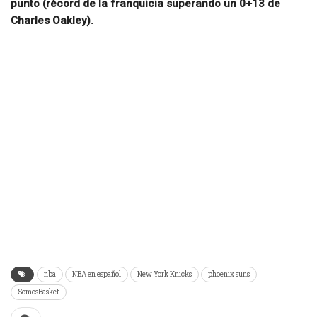
punto (récord de la franquicia superando un 0+13 de
Charles Oakley).
nba
NBA en español
New York Knicks
phoenix suns
SomosBasket