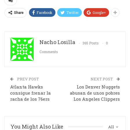
Facebook
Twitter
Google+
Share
Nacho Losilla
365 Posts
0
Comments
PREV POST
NEXT POST
Atlanta Hawks
Los Denver Nuggets
consigue frenar la
abusan de unos pobres
racha de los 76ers
Los Angeles Clippers
You Might Also Like
All