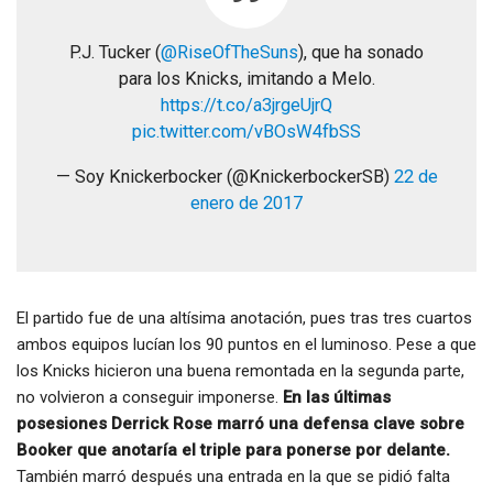
P.J. Tucker (
@RiseOfTheSuns
), que ha sonado
para los Knicks, imitando a Melo.
https://t.co/a3jrgeUjrQ
pic.twitter.com/vBOsW4fbSS
— Soy Knickerbocker (@KnickerbockerSB)
22 de
enero de 2017
El partido fue de una altísima anotación, pues tras tres cuartos
ambos equipos lucían los 90 puntos en el luminoso. Pese a que
los Knicks hicieron una buena remontada en la segunda parte,
no volvieron a conseguir imponerse.
En las últimas
posesiones Derrick Rose marró una defensa clave sobre
Booker que anotaría el triple para ponerse por delante.
También marró después una entrada en la que se pidió falta