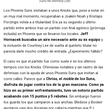
Suns/Nil Alemany (SB)
Los Phoenix Suns visitaban a unos Knicks que, pese a estar en
un muy mal momento, recuperaban a Joakim Noah y Kristaps
Porzingis volvía a a titularidad. Era ya su segundo y último
partido entre ambos tras un partido con final agónico (prórroga
incluida) en Phoenix que se llevaron los locales.
Jeff
Hornacek buscaba un aire necesario ante su ex equipo
y
la inclusión de Courtney Lee de vuelta al quinteto titular no
parecía darle mucho crédito de entrada. ¿Experimento fallido?
El caso es que el partido fue como suele ir en los últimos
tiempos con los Knicks. Ofensivas notables y sin rastro de las
defensas con la ayuda de unos Phoenix Suns que invitan al
corre calles. Parece que a
Chriss, el
rookie
de los Suns,
disfruta de jugar contra los de la gran manzana. Como ya
hizo en su primer enfrentamiento, tuvo un notorio partido
acabando con 15 puntos y 5 rebotes.
Sin embargo fueron
los guards los que camparon a sus anchas. Bledsoe y Booker
anotaron casi dos docenas por cabeza mientras que P.J.