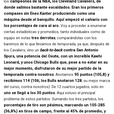
los
campeones de la NBA, los Cleveland Cavaliers, de
donde salimos bastante escaldados. Eran los primeros
compases sin Enes Kanter produciendo como una
máquina desde el banquillo. Aquí empezó el calvario con
los porcentajes de cara al aro.
Voy a proceder a enumerar
ciertas estadísticas y promedios, tanto individuales como de
equipo en estas
tres derrotas
, comparándolas con los
baremos de lo que llevamos de temporada, ya que, después de
los Cavaliers, vino un
back-to-back
contra San Antonio
Spurs, una potencia del Oeste, con un increíble Kawhi
Leonard, y unos Chicago Bulls que, pese a no estar en su
mejor momento, disfrutaron de su mejor partido de la
temporada contra nosotros
. Anotamos
95 puntos (105,8) y
recibimos 114 (106; los Bulls anotaron 128
, su mejor marca
del curso, contra nosotros). De 12 cuartos jugados, solo en
uno se llegó a los 30 puntos.
Aquí estuvo el principal
problema de estos partidos. Sumando los tres partidos, los
porcentajes de tiro son pésimos, marcando un 105-285
(36,8%) en tiros de campo, frente al 45% de promedio, y