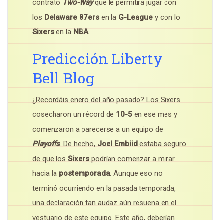
contrato
Two-Way
que le permitirá jugar con
los
Delaware 87ers
en la
G-League
y con lo
Sixers
en la
NBA
.
Predicción Liberty
Bell Blog
¿Recordáis enero del año pasado? Los Sixers
cosecharon un récord de
10-5
en ese mes y
comenzaron a parecerse a un equipo de
Playoffs
. De hecho,
Joel Embiid
estaba seguro
de que los
Sixers
podrían comenzar a mirar
hacia la
postemporada
. Aunque eso no
terminó ocurriendo en la pasada temporada,
una declaración tan audaz aún resuena en el
vestuario de este equipo. Este año, deberían