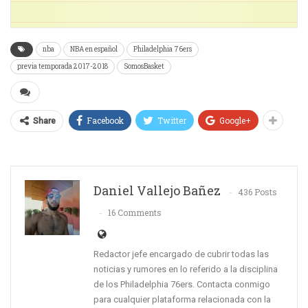
nba
NBA en español
Philadelphia 76ers
previa temporada 2017-2018
SomosBasket
Facebook
Twitter
Google+
Share
Daniel Vallejo Bañez
436 Posts
16 Comments
Redactor jefe encargado de cubrir todas las
noticias y rumores en lo referido a la disciplina
de los Philadelphia 76ers. Contacta conmigo
para cualquier plataforma relacionada con la