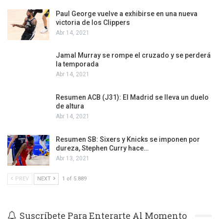
Paul George vuelve a exhibirse en una nueva
victoria de los Clippers
Abr 14, 2021
Jamal Murray se rompe el cruzado y se perderá
la temporada
Abr 14, 2021
Resumen ACB (J31): El Madrid se lleva un duelo
de altura
Abr 14, 2021
Resumen SB: Sixers y Knicks se imponen por
dureza, Stephen Curry hace…
Abr 13, 2021
PREV
NEXT
1 of 5.889
Suscríbete Para Enterarte Al Momento