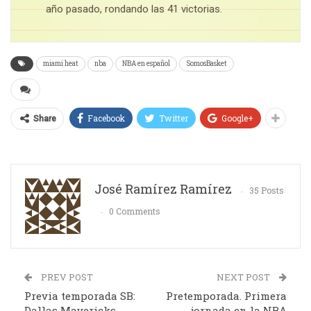
año pasado, rondando las 41 victorias.
miami heat
nba
NBA en español
SomosBasket
Facebook
Twitter
Google+
Share
José Ramírez Ramírez
35 Posts
0 Comments
PREV POST
NEXT POST
Previa temporada SB:
Pretemporada. Primera
Dallas Mavericks
jornada en la NBA