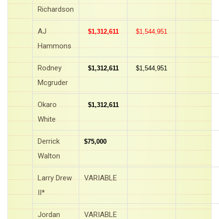
Richardson
AJ
$1,312,611
$1,544,951
Hammons
Rodney
$1,312,611
$1,544,951
Mcgruder
Okaro
$1,312,611
White
Derrick
$75,000
Walton
Larry Drew
VARIABLE
II*
Jordan
VARIABLE