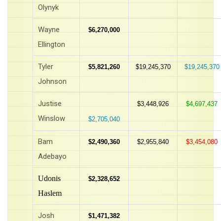
Olynyk
Wayne
$6,270,000
Ellington
Tyler
$5,821,260
$19,245,370
$19,245,370
Johnson
Justise
$3,448,926
$4,697,437
Winslow
$2,705,040
Bam
$2,490,360
$2,955,840
$3,454,080
Adebayo
Udonis
$2,328,652
Haslem
Josh
$1,471,382