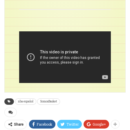
nba español
SomosBasket
Facebook
Twitter
Google+
Share