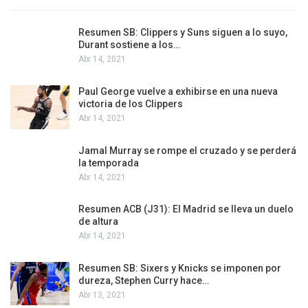
Resumen SB: Clippers y Suns siguen a lo suyo,
Durant sostiene a los…
Abr 14, 2021
Paul George vuelve a exhibirse en una nueva
victoria de los Clippers
Abr 14, 2021
Jamal Murray se rompe el cruzado y se perderá
la temporada
Abr 14, 2021
Resumen ACB (J31): El Madrid se lleva un duelo
de altura
Abr 14, 2021
Resumen SB: Sixers y Knicks se imponen por
dureza, Stephen Curry hace…
Abr 13, 2021